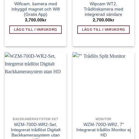
Wificam, kamera med
Wipcam WT2,
inbyggd magnet och Wifi
Trådlöskamera med
(Gratis App)
integrerad sändare
3,700.00
kr
2,700.00
kr
LÄGG TILL I VARUKORG
LÄGG TILL I VARUKORG
BACKKAMERASYSTEM SET
MONITOR
WZM-700D-WR2-Set,
WZM-700D-WR2, 7″
Integrerat trådlöst Digitalt
Integrerat trådlös Monitor ej
Backkamerasystem utan
HD