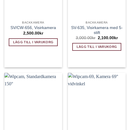
BACKKAMERA
BACKKAMERA
SV-635, Visirkamera med 5-
SV/CW-656, Visirkamera
stift
2,500.00
kr
Det
Det
3,000.00
kr
2,100.00
kr
ursprungliga
nuvar
LÄGG TILL I VARUKORG
priset
priset
LÄGG TILL I VARUKORG
var:
är:
3,000.00kr.
2,100.