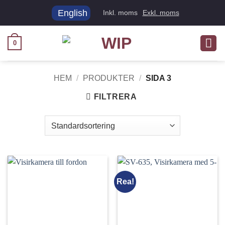
Skip
English
Inkl. moms
Exkl. moms
to
content
0
HEM
/
PRODUKTER
/
SIDA 3
FILTRERA
Rea!