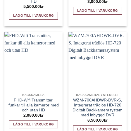
HD
3,000.00
kr
5,500.00
kr
LÄGG TILL I VARUKORG
LÄGG TILL I VARUKORG
BACKKAMERA
BACKKAMERASYSTEM SET
FHD-Wifi Transmitter,
WZM-700AHDWR-DVR-S,
funkar till alla kameror med
Integrerat trådlös HD-720
och utan HD
Digitalt Backkamerasystem
med inbyggd DVR
2,080.00
kr
6,500.00
kr
LÄGG TILL I VARUKORG
LÄGG TILL I VARUKORG