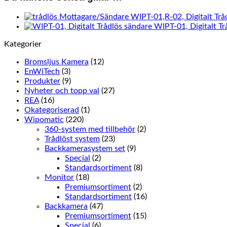
WIPT-01,R-02, Digitalt Tr
WIPT-01, Digitalt Tr
Kategorier
Bromsljus Kamera
(12)
EnWiTech
(3)
Produkter
(9)
Nyheter och topp val
(27)
REA
(16)
Okategoriserad
(1)
Wipomatic
(220)
360-system med tillbehör
(2)
Trådlöst system
(23)
Backkamerasystem set
(9)
Special
(2)
Standardsortiment
(8)
Monitor
(18)
Premiumsortiment
(2)
Standardsortiment
(16)
Backkamera
(47)
Premiumsortiment
(15)
Special
(6)