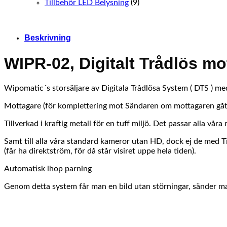
Tillbehör LED Belysning
(9)
Beskrivning
WIPR-02, Digitalt Trådlös mo
Wipomatic´s storsäljare av Digitala Trådlösa System ( DTS ) med
Mottagare (för komplettering mot Sändaren om mottagaren gått 
Tillverkad i kraftig metall för en tuff miljö. Det passar alla v
Samt till alla våra standard kameror utan HD, dock ej de med T
(får ha direktström, för då står visiret uppe hela tiden).
Automatisk ihop parning
Genom detta system får man en bild utan störningar, sänder m