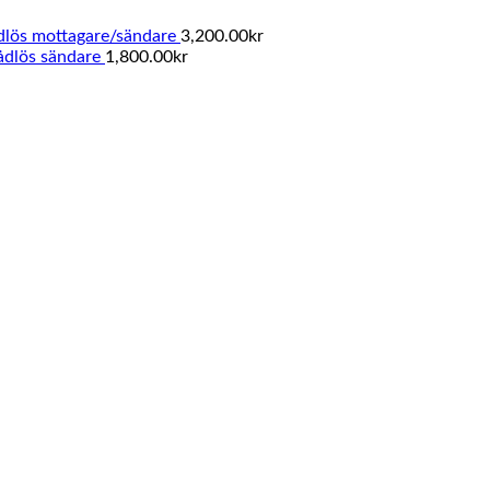
ådlös mottagare/sändare
3,200.00
kr
ådlös sändare
1,800.00
kr