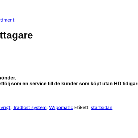
rtiment
ttagare
sönder.
ölj som en service till de kunder som köpt utan HD tidigare
vrigt
,
Trådlöst system
,
Wipomatic
Etikett:
startsidan