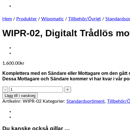
Hem
/
Produkter
/
Wipomatic
/
Tillbehör/Övrigt
/
Standardso
WIPR-02, Digitalt Trådlös mo
1,600.00
kr
Komplettera med en Sändare eller Mottagare om den gått 
Dessa Mottagare och Sändare kommer vi har kvar i vår portf
WIPR-
02,
Lägg till i varukorg
Digitalt
Artikelnr:
WIPR-02
Kategorier:
Standardsortiment
,
Tillbehör/Ö
Trådlös
mottagare
mängd
Du kanske också gillar …