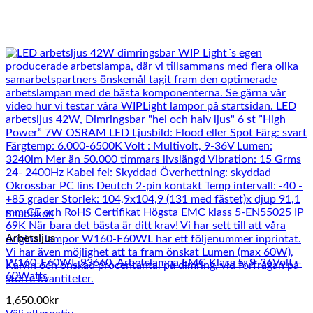
Snabbkoll
Arbetsljus
W160-F60WL-93660, Arbetslampa EMC Klass 5, 9-36Volt –
60Watts
1,650.00
kr