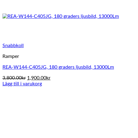
Snabbkoll
Ramper
REA-W144-C405JG, 180 graders ljusbild, 13000Lm
Det
Det
3,800.00
kr
1,900.00
kr
ursprungliga
nuvarande
Lägg till i varukorg
priset
priset
var:
är:
3,800.00kr.
1,900.00kr.