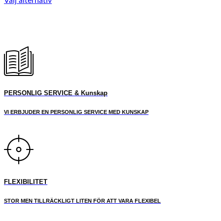
Välj alternativ
Den
här
produkten
har
flera
varianter.
De
olika
alternativen
PERSONLIG SERVICE & Kunskap
kan
väljas
på
VI ERBJUDER EN PERSONLIG SERVICE MED KUNSKAP
produktsidan
FLEXIBILITET
STOR MEN TILLRÄCKLIGT LITEN FÖR ATT VARA FLEXIBEL