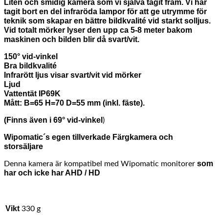
Liten och smidig kamera som vi själva tagit fram. Vi har
tagit bort en del infraröda lampor för att ge utrymme för
teknik som skapar en bättre bildkvalité vid starkt solljus.
Vid totalt mörker lyser den upp ca 5-8 meter bakom
maskinen och bilden blir då svart/vit.
150° vid-vinkel
Bra bildkvalité
Infrarött ljus visar svart/vit vid mörker
Ljud
Vattentät IP69K
Mått: B=65 H=70 D=55 mm (inkl. fäste).
(Finns även i 69
°
vid-vinkel
)
Wipomatic´s egen tillverkade Färgkamera och
storsäljare
som
Denna kamera är kompatibel med Wipomatic monitorer
har och icke har AHD / HD
Vikt
330 g