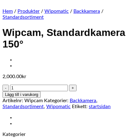
Hem
/
Produkter
/
Wipomatic
/
Backkamera
/
Standardsortiment
Wipcam, Standardkamera
150°
2,000.00
kr
Wipcam,
Standardkamera
Lägg till i varukorg
150°
Artikelnr:
Wipcam
Kategorier:
Backkamera
,
mängd
Standardsortiment
,
Wipomatic
Etikett:
startsidan
Kategorier