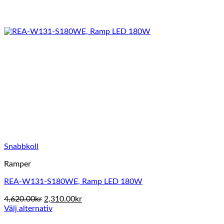
Snabbkoll
Ramper
REA-W131-S180WE, Ramp LED 180W
Det
Det
4,620.00
kr
2,310.00
kr
ursprungliga
nuvarande
Välj alternativ
Den
priset
priset