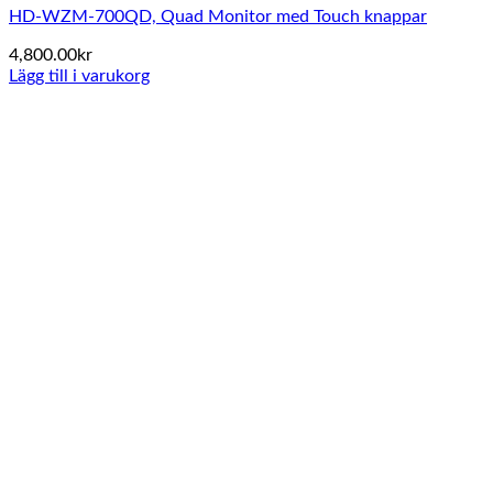
HD-WZM-700QD, Quad Monitor med Touch knappar
4,800.00
kr
Lägg till i varukorg