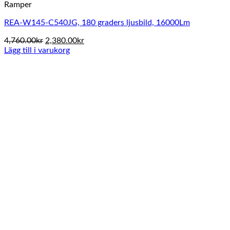
Ramper
REA-W145-C540JG, 180 graders ljusbild, 16000Lm
Det
Det
4,760.00
kr
2,380.00
kr
ursprungliga
nuvarande
Lägg till i varukorg
priset
priset
var:
är:
4,760.00kr.
2,380.00kr.