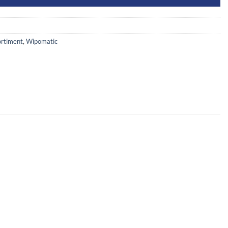
ortiment
,
Wipomatic