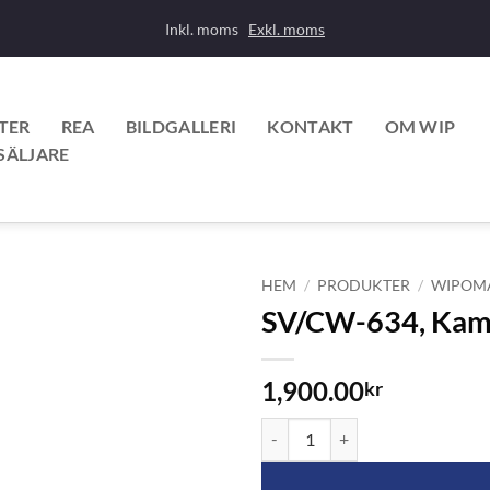
Inkl. moms
Exkl. moms
TER
REA
BILDGALLERI
KONTAKT
OM WIP
SÄLJARE
HEM
/
PRODUKTER
/
WIPOM
SV/CW-634, Kame
1,900.00
kr
SV/CW-634, Kamera till nummer