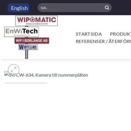
Skip
Sök
English
to
efter:
content
STARTSIDA
PRODUK
REFERENSER / ÅTERFÖR