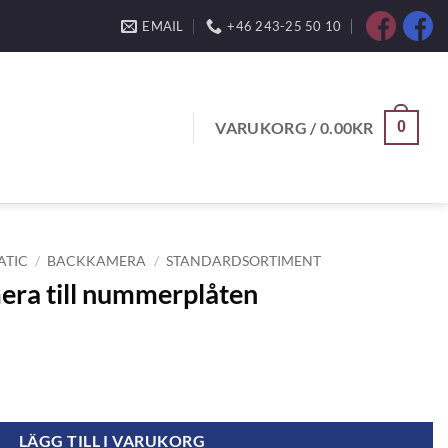
EMAIL
+46 243-25 50 10
VARUKORG /
0.00
KR
0
ATIC
/
BACKKAMERA
/
STANDARDSORTIMENT
ra till nummerplåten
plåten mängd
LÄGG TILL I VARUKORG