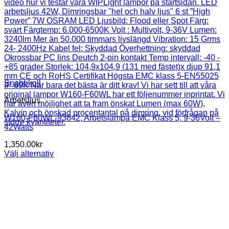
Snabbkoll
Arbetsljus
W160-F60WL-93642, Arbetslampa EMC Klass 5, 9-36Volt –
42Watts
1,350.00
kr
Välj alternativ
Den
här
produkten
har
flera
varianter.
De
olika