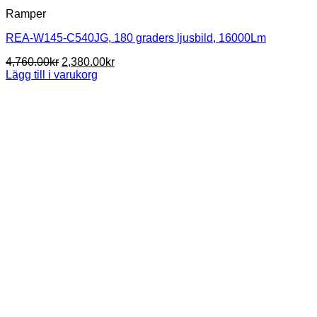
Ramper
REA-W145-C540JG, 180 graders ljusbild, 16000Lm
Det
Det
4,760.00
kr
2,380.00
kr
ursprungliga
nuvarande
Lägg till i varukorg
priset
priset
var:
är:
4,760.00kr.
2,380.00kr.