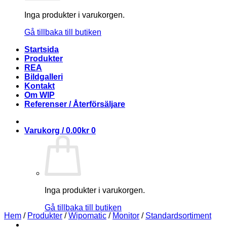
Inga produkter i varukorgen.
Gå tillbaka till butiken
Startsida
Produkter
REA
Bildgalleri
Kontakt
Om WIP
Referenser / Återförsäljare
Varukorg /
0.00
kr
0
Inga produkter i varukorgen.
Gå tillbaka till butiken
Hem
/
Produkter
/
Wipomatic
/
Monitor
/
Standardsortiment