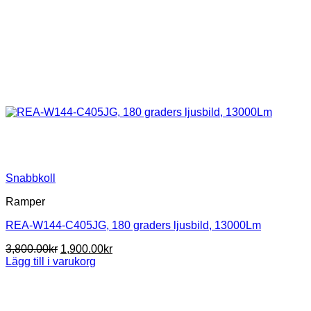
Snabbkoll
Ramper
REA-W144-C405JG, 180 graders ljusbild, 13000Lm
Det
Det
3,800.00
kr
1,900.00
kr
ursprungliga
nuvarande
Lägg till i varukorg
priset
priset
var:
är:
3,800.00kr.
1,900.00kr.