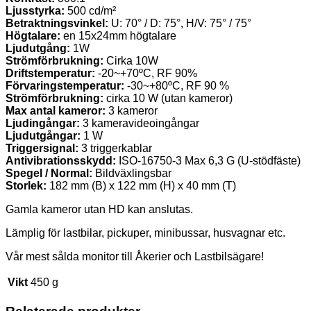
Ljusstyrka:
500 cd/m²
Betraktningsvinkel:
U: 70° / D: 75°, H/V: 75° / 75°
Högtalare:
en 15x24mm högtalare
Ljudutgång:
1W
Strömförbrukning:
Cirka 10W
Driftstemperatur:
-20~+70ºC, RF 90%
Förvaringstemperatur:
-30~+80ºC, RF 90 %
Strömförbrukning:
cirka 10 W (utan kameror)
Max antal kameror:
3 kameror
Ljudingångar:
3 kameravideoingångar
Ljudutgångar:
1 W
Triggersignal:
3 triggerkablar
Antivibrationsskydd:
ISO-16750-3 Max 6,3 G (U-stödfäste)
Spegel / Normal:
Bildväxlingsbar
Storlek:
182 mm (B) x 122 mm (H) x 40 mm (T)
Gamla kameror utan HD kan anslutas.
Lämplig för lastbilar, pickuper, minibussar, husvagnar etc.
Vår mest sålda monitor till Åkerier och Lastbilsägare!
Vikt
450 g