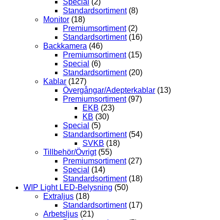
Special
(2)
Standardsortiment
(8)
Monitor
(18)
Premiumsortiment
(2)
Standardsortiment
(16)
Backkamera
(46)
Premiumsortiment
(15)
Special
(6)
Standardsortiment
(20)
Kablar
(127)
Övergångar/Adepterkablar
(13)
Premiumsortiment
(97)
EKB
(23)
KB
(30)
Special
(5)
Standardsortiment
(54)
SVKB
(18)
Tillbehör/Övrigt
(55)
Premiumsortiment
(27)
Special
(14)
Standardsortiment
(18)
WIP Light LED-Belysning
(50)
Extraljus
(18)
Standardsortiment
(17)
Arbetsljus
(21)