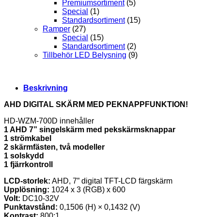
Premiumsortiment
(5)
Special
(1)
Standardsortiment
(15)
Ramper
(27)
Special
(15)
Standardsortiment
(2)
Tillbehör LED Belysning
(9)
Beskrivning
AHD DIGITAL SKÄRM MED PEKNAPPFUNKTION!
HD-WZM-700D innehåller
1 AHD 7” singelskärm med pekskärmsknappar
1 strömkabel
2 skärmfästen, två modeller
1 solskydd
1 fjärrkontroll
LCD-storlek:
AHD, 7” digital TFT-LCD färgskärm
Upplösning:
1024 x 3 (RGB) x 600
Volt:
DC10-32V
Punktavstånd:
0,1506 (H) × 0,1432 (V)
Kontrast:
800:1