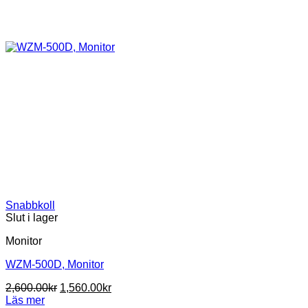
Snabbkoll
Slut i lager
Monitor
WZM-500D, Monitor
Det
Det
2,600.00
kr
1,560.00
kr
ursprungliga
nuvarande
Läs mer