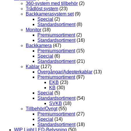
360-system med tillbehör
(2)
Trådlöst system
(23)
Backkamerasystem set
(9)
Special
(2)
Standardsortiment
(8)
Monitor
(18)
Premiumsortiment
(2)
Standardsortiment
(16)
Backkamera
(47)
Premiumsortiment
(15)
Special
(6)
Standardsortiment
(21)
Kablar
(127)
Övergångar/Adepterkablar
(13)
Premiumsortiment
(97)
EKB
(23)
KB
(30)
Special
(5)
Standardsortiment
(54)
SVKB
(18)
Tillbehör/Övrigt
(55)
Premiumsortiment
(27)
Special
(14)
Standardsortiment
(18)
WIP Light LED-Belysning
(50)