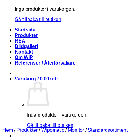
Inga produkter i varukorgen.
Gå tillbaka till butiken
Startsida
Produkter
REA
Bildgalleri
Kontakt
Om WIP
Referenser / Återförsäljare
Varukorg /
0.00
kr
0
Inga produkter i varukorgen.
Gå tillbaka till butiken
Hem
/
Produkter
/
Wipomatic
/
Monitor
/
Standardsortiment