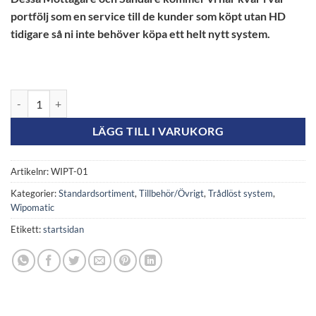
portfölj som en service till de kunder som köpt utan HD
tidigare så ni inte behöver köpa ett helt nytt system.
WIPT-01, Digitalt Trådlös sändare mängd
LÄGG TILL I VARUKORG
Artikelnr:
WIPT-01
Kategorier:
Standardsortiment
,
Tillbehör/Övrigt
,
Trådlöst system
,
Wipomatic
Etikett:
startsidan