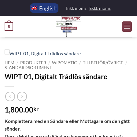
Skip
English
Inkl. moms
Exkl. moms
to
content
0
HEM
/
PRODUKTER
/
WIPOMATIC
/
TILLBEHÖR/ÖVRIGT
/
STANDARDSORTIMENT
WIPT-01, Digitalt Trådlös sändare
1,800.00
kr
Komplettera med en Sändare eller Mottagare om den gått
sönder.
Dessa Mottagare och Sändare kommer vi har kvar i vår