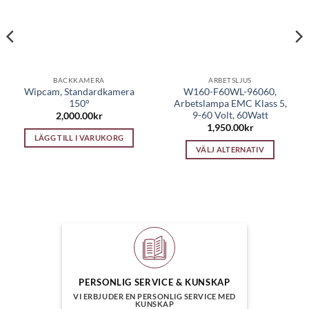
BACKKAMERA
ARBETSLJUS
Wipcam, Standardkamera
W160-F60WL-96060,
150°
Arbetslampa EMC Klass 5,
9-60 Volt, 60Watt
2,000.00
kr
rande
1,950.00
kr
t
LÄGG TILL I VARUKORG
VÄLJ ALTERNATIV
.00kr.
Den
här
produkten
har
flera
varianter.
De
olika
alternativen
PERSONLIG SERVICE & KUNSKAP
kan
VI ERBJUDER EN PERSONLIG SERVICE MED
KUNSKAP