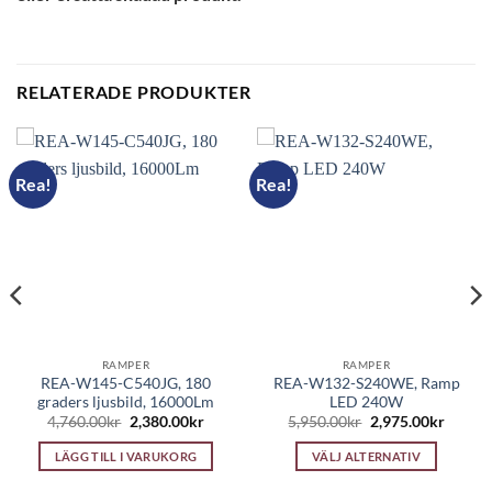
RELATERADE PRODUKTER
Rea!
Rea!
RAMPER
RAMPER
REA-W145-C540JG, 180
REA-W132-S240WE, Ramp
graders ljusbild, 16000Lm
LED 240W
Det
Det
Det
Det
4,760.00
kr
2,380.00
kr
5,950.00
kr
2,975.00
kr
ursprungliga
nuvarande
ursprungliga
nuvara
priset
priset
priset
priset
LÄGG TILL I VARUKORG
VÄLJ ALTERNATIV
var:
är:
var:
är:
4,760.00kr.
2,380.00kr.
5,950.00kr.
2,975.0
Den