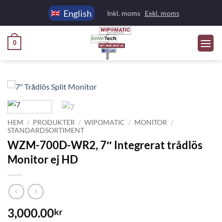
Skip
English
Inkl. moms
Exkl. moms
to
content
0
HEM
/
PRODUKTER
/
WIPOMATIC
/
MONITOR
/
STANDARDSORTIMENT
WZM-700D-WR2, 7″ Integrerat trådlös
Monitor ej HD
3,000.00
kr