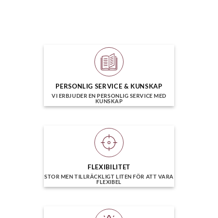
här
produkten
har
flera
varianter.
De
olika
alternativen
PERSONLIG SERVICE & KUNSKAP
kan
VI ERBJUDER EN PERSONLIG SERVICE MED
väljas
KUNSKAP
på
produktsidan
FLEXIBILITET
STOR MEN TILLRÄCKLIGT LITEN FÖR ATT VARA
FLEXIBEL