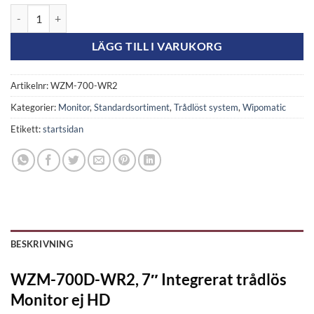
WZM-700D-WR2, 7" Integrerat trådlös Monitor ej HD mängd
LÄGG TILL I VARUKORG
Artikelnr:
WZM-700-WR2
Kategorier:
Monitor
,
Standardsortiment
,
Trådlöst system
,
Wipomatic
Etikett:
startsidan
BESKRIVNING
WZM-700D-WR2, 7″ Integrerat trådlös
Monitor ej HD