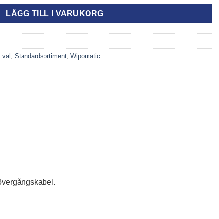
LÄGG TILL I VARUKORG
 val
,
Standardsortiment
,
Wipomatic
 övergångskabel.