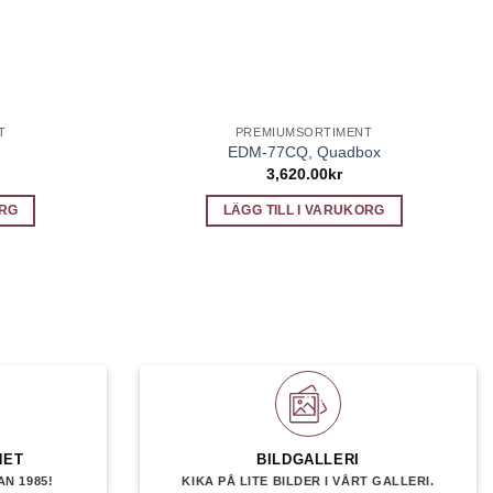
T
PREMIUMSORTIMENT
EDM-77CQ, Quadbox
3,620.00
kr
ORG
LÄGG TILL I VARUKORG
HET
BILDGALLERI
N 1985!
KIKA PÅ LITE BILDER I VÅRT GALLERI.