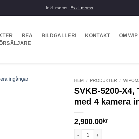
Inkl. moms
Exkl. moms
KTER
REA
BILDGALLERI
KONTAKT
OM WIP
FÖRSÄLJARE
HEM
/
PRODUKTER
/
WIPOM
SVKB-5200-X4, T
med 4 kamera i
2,900.00
kr
SVKB-5200-X4, Trailerkabel (4