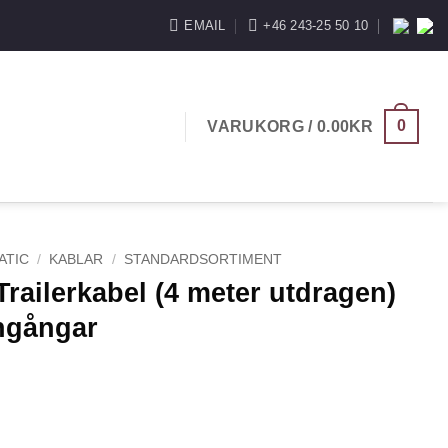
EMAIL
+46 243-25 50 10
0
VARUKORG /
0.00
KR
ATIC
/
KABLAR
/
STANDARDSORTIMENT
railerkabel (4 meter utdragen)
ngångar
 meter utdragen) med 4 kamera ingångar mängd