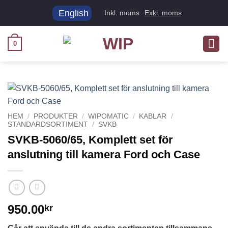
Skip
English
Inkl. moms
Exkl. moms
to
content
0
HEM
/
PRODUKTER
/
WIPOMATIC
/
KABLAR
/
STANDARDSORTIMENT
/
SVKB
SVKB-5060/65, Komplett set för
anslutning till kamera Ford och Case
950.00
kr