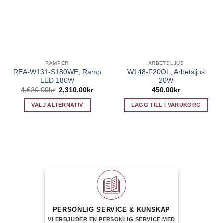
RAMPER
ARBETSLJUS
REA-W131-S180WE, Ramp
W148-F20OL, Arbetsljus
LED 180W
20W
Det
Det
4,620.00
kr
2,310.00
kr
450.00
kr
ursprungliga
nuvarande
priset
priset
VÄLJ ALTERNATIV
LÄGG TILL I VARUKORG
var:
är:
4,620.00kr.
2,310.00kr.
Den
här
produkten
har
flera
varianter.
De
olika
alternativen
PERSONLIG SERVICE & KUNSKAP
kan
VI ERBJUDER EN PERSONLIG SERVICE MED
väljas