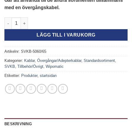
Går att använda till de andra sortimenten tillsammans
med en övergångskabel.
SVKB-5060/65, Komplett set för anslutning till kamera Ford o
LÄGG TILL I VARUKORG
Artikelnr:
SVKB-5060/65
Kategorier:
Kablar
,
Övergångar/Adepterkablar
,
Standardsortiment
,
SVKB
,
Tillbehör/Övrigt
,
Wipomatic
Etiketter:
Produkter
,
startsidan
BESKRIVNING