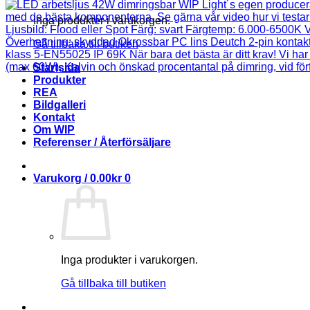
Inga produkter i varukorgen.
Gå tillbaka till butiken
Startsida
Produkter
REA
Bildgalleri
Kontakt
Om WIP
Referenser / Återförsäljare
Varukorg /
0.00
kr
0
Inga produkter i varukorgen.
Gå tillbaka till butiken