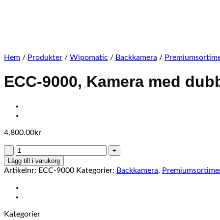
Hem
/
Produkter
/
Wipomatic
/
Backkamera
/
Premiumsortim
ECC-9000, Kamera med dubbla
4,800.00
kr
ECC-
9000,
Lägg till i varukorg
Kamera
Artikelnr:
ECC-9000
Kategorier:
Backkamera
,
Premiumsortime
med
dubbla
linser
och
Kategorier
visir