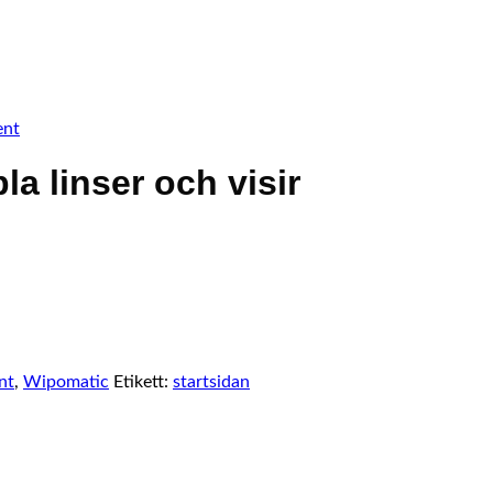
ent
 linser och visir
nt
,
Wipomatic
Etikett:
startsidan