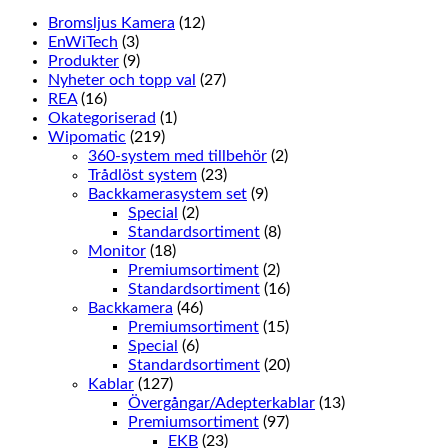
mängd
Bromsljus Kamera
(12)
EnWiTech
(3)
Produkter
(9)
Nyheter och topp val
(27)
REA
(16)
Okategoriserad
(1)
Wipomatic
(219)
360-system med tillbehör
(2)
Trådlöst system
(23)
Backkamerasystem set
(9)
Special
(2)
Standardsortiment
(8)
Monitor
(18)
Premiumsortiment
(2)
Standardsortiment
(16)
Backkamera
(46)
Premiumsortiment
(15)
Special
(6)
Standardsortiment
(20)
Kablar
(127)
Övergångar/Adepterkablar
(13)
Premiumsortiment
(97)
EKB
(23)