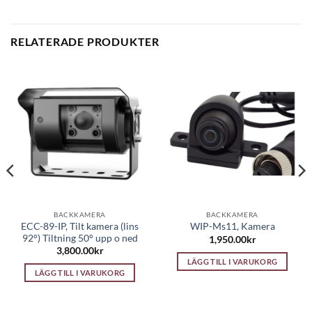
RELATERADE PRODUKTER
BACKKAMERA
BACKKAMERA
ECC-89-IP, Tilt kamera (lins
WIP-Ms11, Kamera
92°) Tiltning 50° upp o ned
1,950.00
kr
rande
3,800.00
kr
t
LÄGG TILL I VARUKORG
LÄGG TILL I VARUKORG
.00kr.