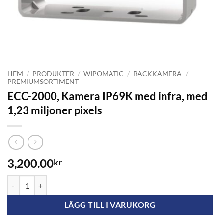
HEM
/
PRODUKTER
/
WIPOMATIC
/
BACKKAMERA
/
PREMIUMSORTIMENT
ECC-2000, Kamera IP69K med infra, med
1,23 miljoner pixels
3,200.00
kr
ECC-2000, Kamera IP69K med infra, med 1,23 miljoner pixels mängd
LÄGG TILL I VARUKORG