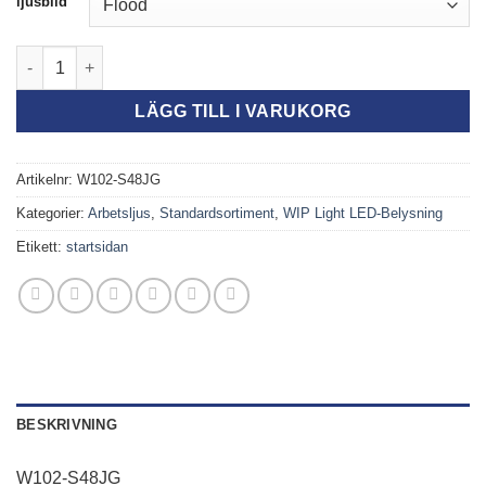
ljusbild
W102-S48JG, Arbetsljus 48W mängd
LÄGG TILL I VARUKORG
Artikelnr:
W102-S48JG
Kategorier:
Arbetsljus
,
Standardsortiment
,
WIP Light LED-Belysning
Etikett:
startsidan
BESKRIVNING
W102-S48JG