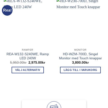
Rea!
RAMPER
MONITOR
REA-W132-S240WE, Ramp
HD-WZM-700D, Singel
LED 240W
Monitor med Touch knappar
Det
Det
5,950.00
kr
2,975.00
kr
3,800.00
kr
ursprungliga
nuvarande
priset
priset
VÄLJ ALTERNATIV
LÄGG TILL I VARUKORG
var:
är:
5,950.00kr.
2,975.00kr.
Den
här
produkten
har
flera
varianter.
De