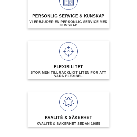
olika
alternativen
PERSONLIG SERVICE & KUNSKAP
kan
VI ERBJUDER EN PERSONLIG SERVICE MED
väljas
KUNSKAP
på
produktsidan
FLEXIBILITET
STOR MEN TILLRÄCKLIGT LITEN FÖR ATT
VARA FLEXIBEL
KVALITÉ & SÄKERHET
KVALITÉ & SÄKERHET SEDAN 1985!