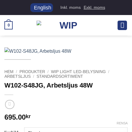
Skip
English
Inkl. moms
Exkl. moms
to
content
0
HEM
/
PRODUKTER
/
WIP LIGHT LED-BELYSNING
/
ARBETSLJUS
/
STANDARDSORTIMENT
W102-S48JG, Arbetsljus 48W
695.00
kr
RENSA