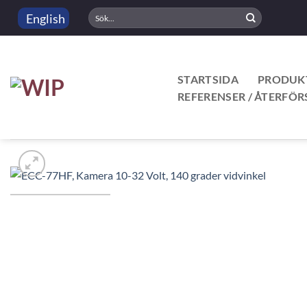
Skip
Sök
English
to
efter:
content
STARTSIDA
PRODUK
REFERENSER / ÅTERFÖR