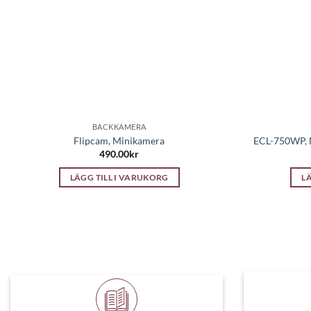
BACKKAMERA
Flipcam, Minikamera
ECL-750WP, M
490.00
kr
LÄGG TILL I VARUKORG
L