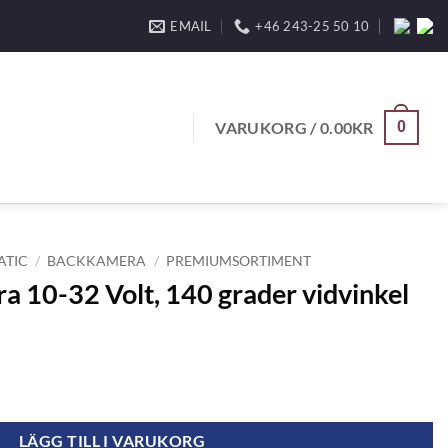
EMAIL
+46 243-25 50 10
VARUKORG /
0.00
KR
0
ATIC
/
BACKKAMERA
/
PREMIUMSORTIMENT
 10-32 Volt, 140 grader vidvinkel
0 grader vidvinkel mängd
LÄGG TILL I VARUKORG