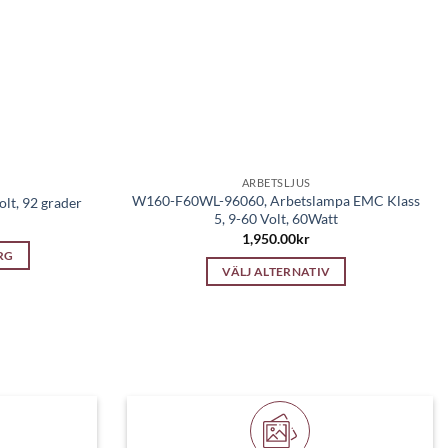
ARBETSLJUS
W160-F60WL-96060, Arbetslampa EMC Klass
lt, 92 grader
5, 9-60 Volt, 60Watt
1,950.00
kr
RG
VÄLJ ALTERNATIV
Den
här
produkten
har
flera
varianter.
De