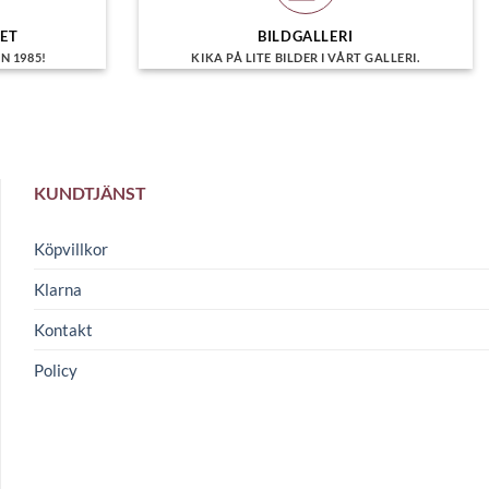
olika
alternativen
HET
BILDGALLERI
N 1985!
KIKA PÅ LITE BILDER I VÅRT GALLERI.
kan
väljas
på
produktsidan
KUNDTJÄNST
Köpvillkor
Klarna
Kontakt
Policy