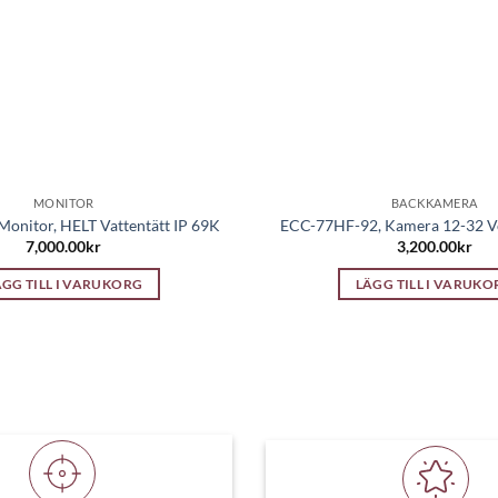
MONITOR
BACKKAMERA
onitor, HELT Vattentätt IP 69K
ECC-77HF-92, Kamera 12-32 Vo
7,000.00
kr
3,200.00
kr
ÄGG TILL I VARUKORG
LÄGG TILL I VARUKO