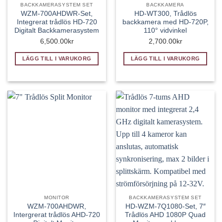
BACKKAMERASYSTEM SET
BACKKAMERA
WZM-700AHDWR-Set,
HD-WT300, Trådlös
Integrerat trådlös HD-720
backkamera med HD-720P,
Digitalt Backkamerasystem
110° vidvinkel
6,500.00
kr
2,700.00
kr
LÄGG TILL I VARUKORG
LÄGG TILL I VARUKORG
MONITOR
BACKKAMERASYSTEM SET
WZM-700AHDWR,
HD-WZM-7Q1080-Set, 7″
Intergrerat trådlös AHD-720
Trådlös AHD 1080P Quad