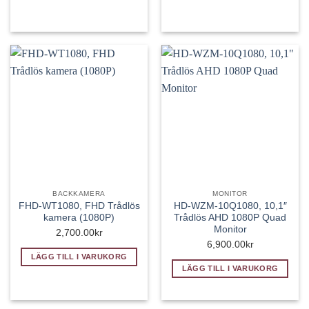
2,500.00kr.
1,500.00kr.
BACKKAMERA
MONITOR
FHD-WT1080, FHD Trådlös
HD-WZM-10Q1080, 10,1″
kamera (1080P)
Trådlös AHD 1080P Quad
Monitor
2,700.00
kr
6,900.00
kr
LÄGG TILL I VARUKORG
LÄGG TILL I VARUKORG