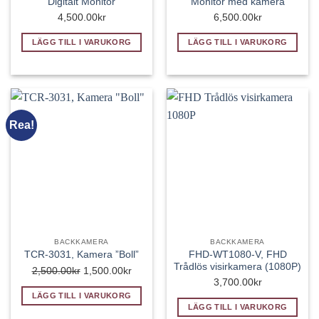
Digitalt Monitor
Monitor med kamera
4,500.00
kr
6,500.00
kr
LÄGG TILL I VARUKORG
LÄGG TILL I VARUKORG
Rea!
BACKKAMERA
BACKKAMERA
FHD-WT1080-V, FHD
TCR-3031, Kamera ”Boll”
Trådlös visirkamera (1080P)
Det
Det
2,500.00
kr
1,500.00
kr
3,700.00
kr
ursprungliga
nuvarande
LÄGG TILL I VARUKORG
priset
priset
LÄGG TILL I VARUKORG
var:
är: