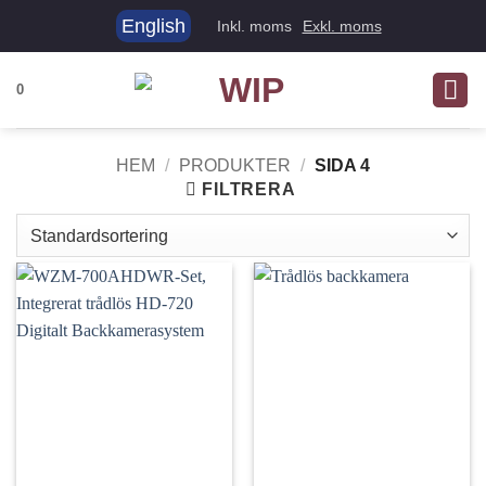
Skip
English
Inkl. moms
Exkl. moms
to
content
0
HEM
/
PRODUKTER
/
SIDA 4
FILTRERA