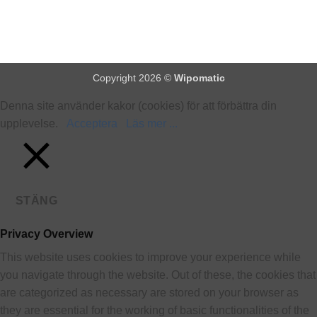
Copyright 2026 ©
Wipomatic
Denna site använder kakor (cookies) för att förbättra din
upplevelse.
Acceptera
Läs mer ...
STÄNG
Privacy Overview
This website uses cookies to improve your experience while
you navigate through the website. Out of these, the cookies that
are categorized as necessary are stored on your browser as
they are essential for the working of basic functionalities of the