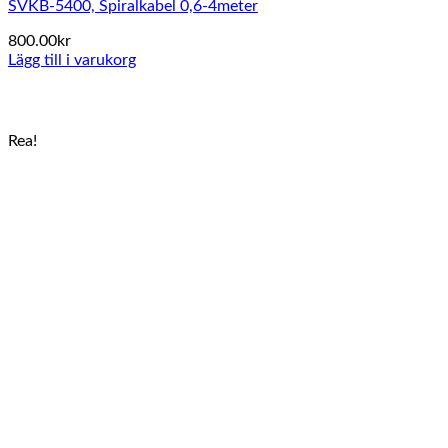
SVKB-5400, Spiralkabel 0,6-4meter
800.00
kr
Lägg till i varukorg
Rea!