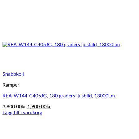
Snabbkoll
Ramper
REA-W144-C405JG, 180 graders ljusbild, 13000Lm
Det
Det
3,800.00
kr
1,900.00
kr
ursprungliga
nuvarande
Lägg till i varukorg
priset
priset
var:
är:
3,800.00kr.
1,900.00kr.