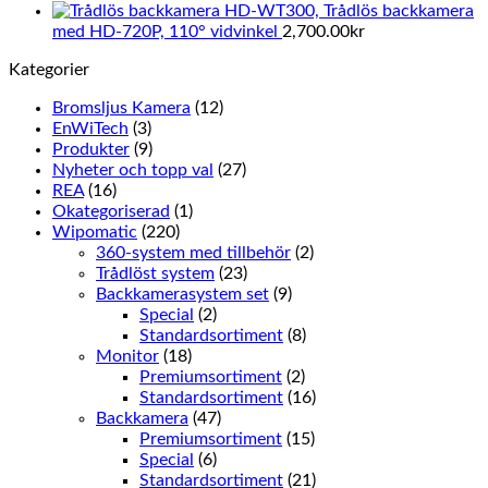
HD-WT300, Trådlös backkamera
med HD-720P, 110° vidvinkel
2,700.00
kr
Kategorier
Bromsljus Kamera
(12)
EnWiTech
(3)
Produkter
(9)
Nyheter och topp val
(27)
REA
(16)
Okategoriserad
(1)
Wipomatic
(220)
360-system med tillbehör
(2)
Trådlöst system
(23)
Backkamerasystem set
(9)
Special
(2)
Standardsortiment
(8)
Monitor
(18)
Premiumsortiment
(2)
Standardsortiment
(16)
Backkamera
(47)
Premiumsortiment
(15)
Special
(6)
Standardsortiment
(21)