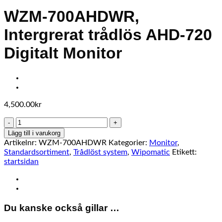
WZM-700AHDWR,
Intergrerat trådlös AHD-720
Digitalt Monitor
4,500.00
kr
WZM-
700AHDWR,
Lägg till i varukorg
Intergrerat
Artikelnr:
WZM-700AHDWR
Kategorier:
Monitor
,
trådlös
Standardsortiment
,
Trådlöst system
,
Wipomatic
Etikett:
AHD-
startsidan
720
Digitalt
Monitor
mängd
Du kanske också gillar …