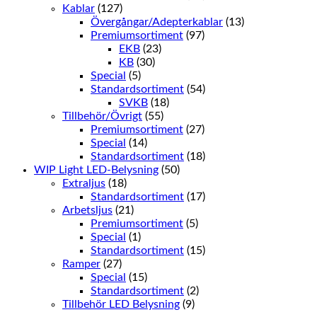
Kablar
(127)
Övergångar/Adepterkablar
(13)
Premiumsortiment
(97)
EKB
(23)
KB
(30)
Special
(5)
Standardsortiment
(54)
SVKB
(18)
Tillbehör/Övrigt
(55)
Premiumsortiment
(27)
Special
(14)
Standardsortiment
(18)
WIP Light LED-Belysning
(50)
Extraljus
(18)
Standardsortiment
(17)
Arbetsljus
(21)
Premiumsortiment
(5)
Special
(1)
Standardsortiment
(15)
Ramper
(27)
Special
(15)
Standardsortiment
(2)
Tillbehör LED Belysning
(9)