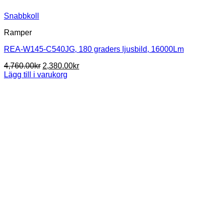
Snabbkoll
Ramper
REA-W145-C540JG, 180 graders ljusbild, 16000Lm
Det
Det
4,760.00
kr
2,380.00
kr
ursprungliga
nuvarande
Lägg till i varukorg
priset
priset
var:
är:
4,760.00kr.
2,380.00kr.