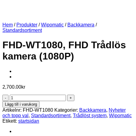
Hem
/
Produkter
/
Wipomatic
/
Backkamera
/
Standardsortiment
FHD-WT1080, FHD Trådlös
kamera (1080P)
2,700.00
kr
FHD-
WT1080,
Lägg till i varukorg
FHD
Artikelnr:
FHD-WT1080
Kategorier:
Backkamera
,
Nyheter
Trådlös
och topp val
,
Standardsortiment
,
Trådlöst system
,
Wipomatic
kamera
Etikett:
startsidan
(1080P)
mängd