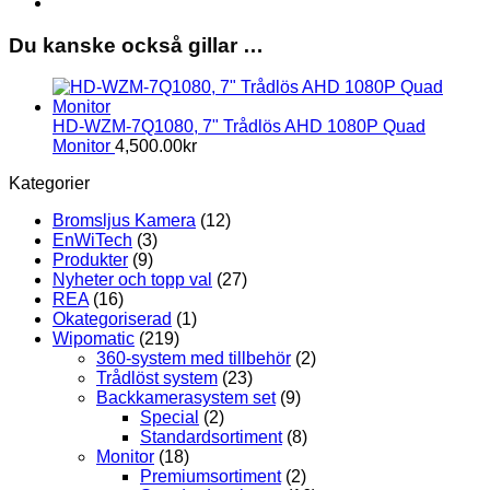
Du kanske också gillar …
HD-WZM-7Q1080, 7" Trådlös AHD 1080P Quad
Monitor
4,500.00
kr
Kategorier
Bromsljus Kamera
(12)
EnWiTech
(3)
Produkter
(9)
Nyheter och topp val
(27)
REA
(16)
Okategoriserad
(1)
Wipomatic
(219)
360-system med tillbehör
(2)
Trådlöst system
(23)
Backkamerasystem set
(9)
Special
(2)
Standardsortiment
(8)
Monitor
(18)
Premiumsortiment
(2)