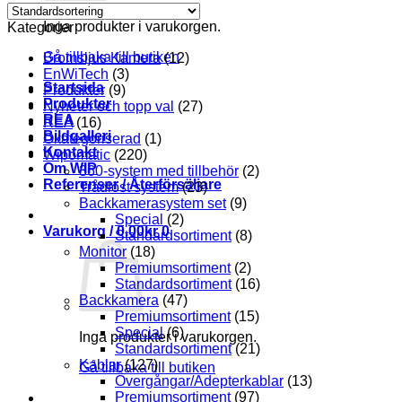
Inga produkter i varukorgen.
Kategorier
Gå tillbaka till butiken
Bromsljus Kamera
(12)
EnWiTech
(3)
Startsida
Produkter
(9)
Produkter
Nyheter och topp val
(27)
REA
REA
(16)
Bildgalleri
Okategoriserad
(1)
Kontakt
Wipomatic
(220)
Om WIP
360-system med tillbehör
(2)
Referenser / Återförsäljare
Trådlöst system
(23)
Backkamerasystem set
(9)
Special
(2)
Varukorg /
0.00
kr
0
Standardsortiment
(8)
Monitor
(18)
Premiumsortiment
(2)
Standardsortiment
(16)
Backkamera
(47)
Premiumsortiment
(15)
Special
(6)
Inga produkter i varukorgen.
Standardsortiment
(21)
Kablar
(127)
Gå tillbaka till butiken
Övergångar/Adepterkablar
(13)
Premiumsortiment
(97)