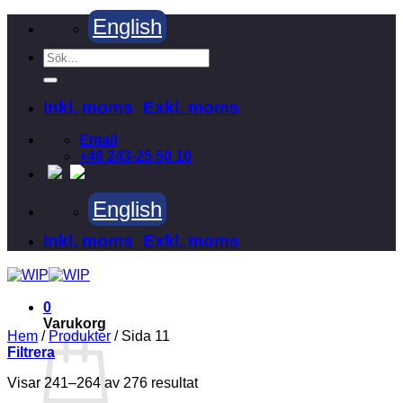
Skip
English
to
content
Sök
efter:
Inkl. moms
Exkl. moms
Email
+46 243-25 50 10
English
Inkl. moms
Exkl. moms
0
Varukorg
Hem
/
Produkter
/
Sida 11
Filtrera
Visar 241–264 av 276 resultat