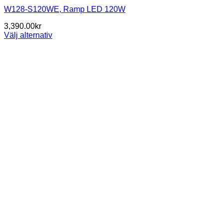
W128-S120WE, Ramp LED 120W
3,390.00
kr
Välj alternativ
Den
här
produkten
har
flera
varianter.
De
olika
alternativen
kan
väljas
på
produktsidan