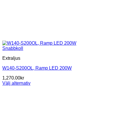
Snabbkoll
Extraljus
W140-S200OL, Ramp LED 200W
1,270.00
kr
Välj alternativ
Den
här
produkten
har
flera
varianter.
De
olika
alternativen