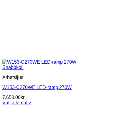
Snabbkoll
Arbetsljus
W153-C270WE LED-ramp 270W
7,650.00
kr
Välj alternativ
Den
här
produkten
har
flera