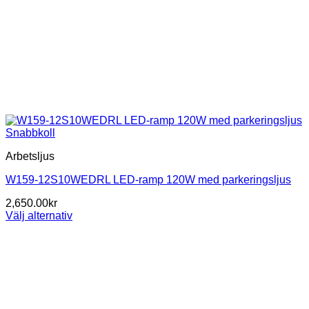
Snabbkoll
Arbetsljus
W159-12S10WEDRL LED-ramp 120W med parkeringsljus
2,650.00
kr
Välj alternativ
Den
här
produkten
har
flera
varianter.
De