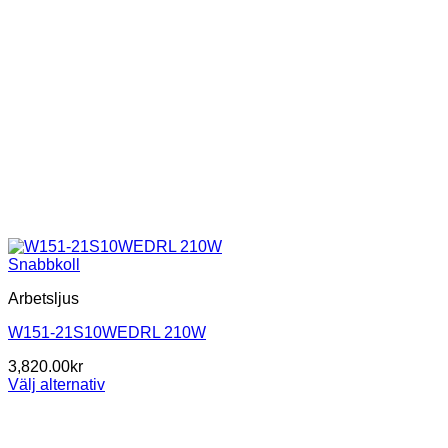
Snabbkoll
Arbetsljus
W151-21S10WEDRL 210W
3,820.00
kr
Välj alternativ
Den
här
produkten