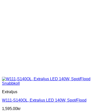
på
produktsidan
Snabbkoll
Extraljus
W111-S140OL, Extraljus LED 140W, Spot/Flood
1,595.00
kr