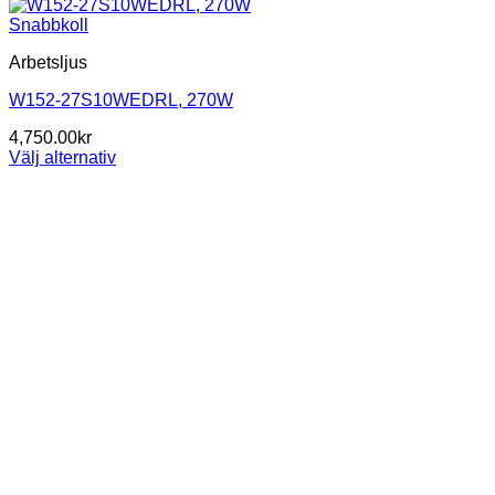
Snabbkoll
Arbetsljus
W152-27S10WEDRL, 270W
4,750.00
kr
Välj alternativ
Den
här
produkten
har
flera
varianter.
De
olika
alternativen
kan
väljas
på
produktsidan