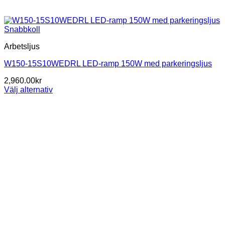
Snabbkoll
Arbetsljus
W150-15S10WEDRL LED-ramp 150W med parkeringsljus
2,960.00
kr
Välj alternativ
Den
här
produkten
har
flera
varianter.
De
olika
alternativen
kan
väljas
på
produktsidan