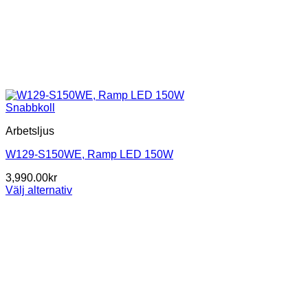
Snabbkoll
Arbetsljus
W129-S150WE, Ramp LED 150W
3,990.00
kr
Välj alternativ
Den
här
produkten
har
flera
varianter.
De
olika
alternativen