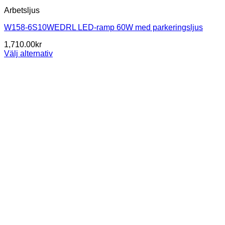
Arbetsljus
W158-6S10WEDRL LED-ramp 60W med parkeringsljus
1,710.00
kr
Välj alternativ
Den
här
produkten
har
flera
varianter.
De
olika
alternativen
kan
väljas
på
produktsidan