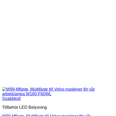
kan
väljas
på
produktsidan
Snabbkoll
Tillbehör LED Belysning