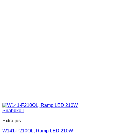
kan
väljas
på
produktsidan
Snabbkoll
Extraljus
W141-F210OL, Ramp LED 210W