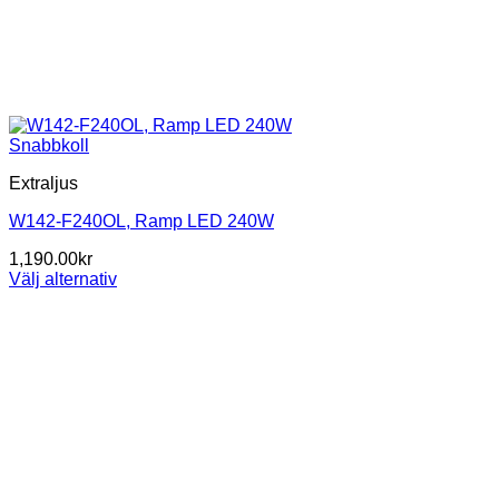
Snabbkoll
Extraljus
W142-F240OL, Ramp LED 240W
1,190.00
kr
Välj alternativ
Den
här
produkten
har
flera
varianter.
De
olika
alternativen
kan
väljas