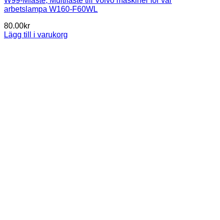
W99-Mfäste, Multifäste till Volvo maskiner för vår
arbetslampa W160-F60WL
80.00
kr
Lägg till i varukorg