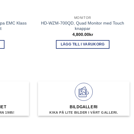
MONITOR
pa EMC Klass
HD-WZM-700QD, Quad Monitor med Touch
t
knappar
4,800.00
kr
LÄGG TILL I VARUKORG
n
.
ven
HET
BILDGALLERI
N 1985!
KIKA PÅ LITE BILDER I VÅRT GALLERI.