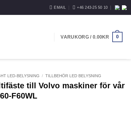
EMAIL
+46 243-25 50 10
0
VARUKORG /
0.00
KR
GHT LED-BELYSNING
/
TILLBEHÖR LED BELYSNING
ifäste till Volvo maskiner för vår
160-F60WL
olvo maskiner för vår arbetslampa W160-F60WL mängd