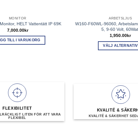
MONITOR
ARBETSLJUS
W160-F60WL-96060, Arbetslam
onitor, HELT Vattentätt IP 69K
5, 9-60 Volt, 60Wat
7,000.00
kr
1,950.00
kr
GG TILL I VARUKORG
VÄLJ ALTERNATIV
Den
här
produkte
har
flera
varianter
De
olika
FLEXIBILITET
alternati
KVALITÉ & SÄKER
LRÄCKLIGT LITEN FÖR ATT VARA
KVALITÉ & SÄKERHET SEDA
kan
FLEXIBEL
väljas
på