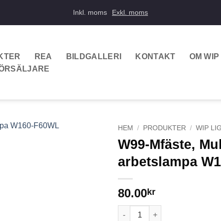
Inkl. moms
Exkl. moms
KTER
REA
BILDGALLERI
KONTAKT
OM WIP
FÖRSÄLJARE
HEM
/
PRODUKTER
/
WIP LI
W99-Mfäste, Mult
arbetslampa W
80.00
kr
W99-Mfäste, Multifäste till V