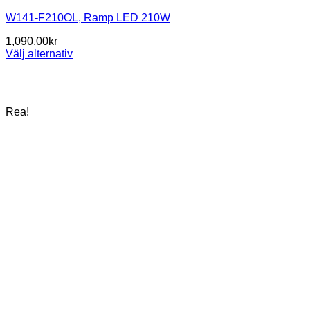
W141-F210OL, Ramp LED 210W
1,090.00
kr
Välj alternativ
Den
här
produkten
har
Rea!
flera
varianter.
De
olika
alternativen
kan
väljas
på
produktsidan