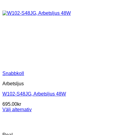
Snabbkoll
Arbetsljus
W102-S48JG, Arbetsljus 48W
695.00
kr
Välj alternativ
Den
här
produkten
har
Rea!