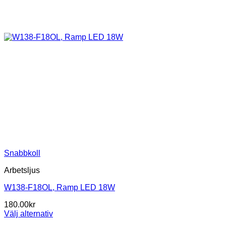
Snabbkoll
Arbetsljus
W138-F18OL, Ramp LED 18W
180.00
kr
Välj alternativ
Den