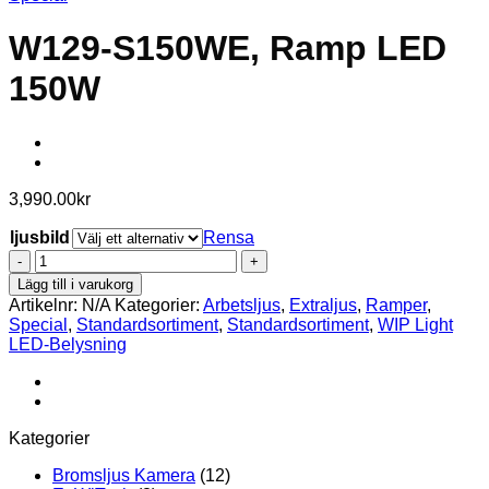
W129-S150WE, Ramp LED
150W
3,990.00
kr
ljusbild
Rensa
W129-
S150WE,
Lägg till i varukorg
Ramp
Artikelnr:
N/A
Kategorier:
Arbetsljus
,
Extraljus
,
Ramper
,
LED
Special
,
Standardsortiment
,
Standardsortiment
,
WIP Light
150W
LED-Belysning
mängd
Kategorier
Bromsljus Kamera
(12)