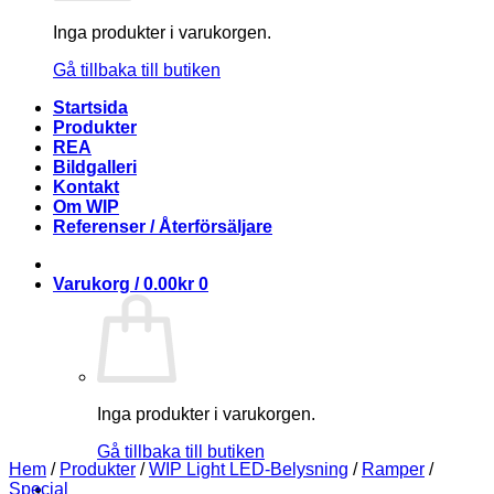
Inga produkter i varukorgen.
Gå tillbaka till butiken
Startsida
Produkter
REA
Bildgalleri
Kontakt
Om WIP
Referenser / Återförsäljare
Varukorg /
0.00
kr
0
Inga produkter i varukorgen.
Gå tillbaka till butiken
Hem
/
Produkter
/
WIP Light LED-Belysning
/
Ramper
/
Special