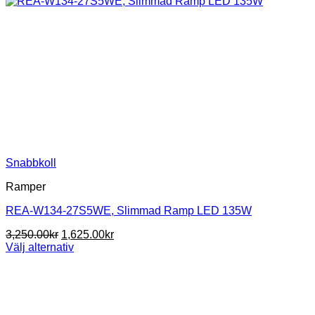
Snabbkoll
Ramper
REA-W134-27S5WE, Slimmad Ramp LED 135W
Det
Det
3,250.00
kr
1,625.00
kr
ursprungliga
nuvarande
Välj alternativ
Den
priset
priset
här
var:
är:
produkten
3,250.00kr.
1,625.00kr.
har
flera