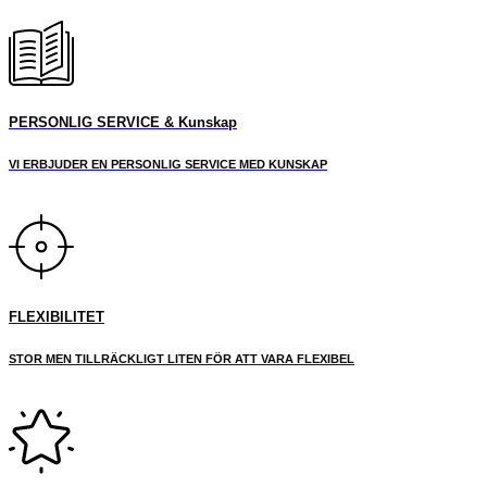
varianter.
De
olika
alternativen
kan
väljas
PERSONLIG SERVICE & Kunskap
på
produktsidan
VI ERBJUDER EN PERSONLIG SERVICE MED KUNSKAP
FLEXIBILITET
STOR MEN TILLRÄCKLIGT LITEN FÖR ATT VARA FLEXIBEL