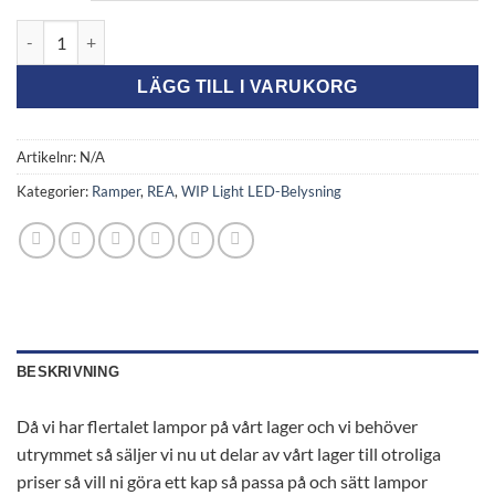
2,650.00kr.
1,325.00kr.
REA-W135-21S5WE, Slimmad Ramp LED 105W mängd
LÄGG TILL I VARUKORG
Artikelnr:
N/A
Kategorier:
Ramper
,
REA
,
WIP Light LED-Belysning
BESKRIVNING
Då vi har flertalet lampor på vårt lager och vi behöver
utrymmet så säljer vi nu ut delar av vårt lager till otroliga
priser så vill ni göra ett kap så passa på och sätt lampor