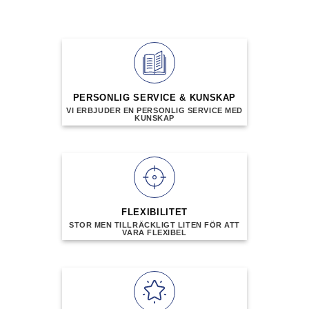
produkten
har
har
flera
flera
varianter.
varianter.
De
De
olika
olika
alternativen
alternativen
PERSONLIG SERVICE & KUNSKAP
kan
kan
VI ERBJUDER EN PERSONLIG SERVICE MED
väljas
KUNSKAP
väljas
på
på
produktsidan
produktsidan
FLEXIBILITET
STOR MEN TILLRÄCKLIGT LITEN FÖR ATT
VARA FLEXIBEL