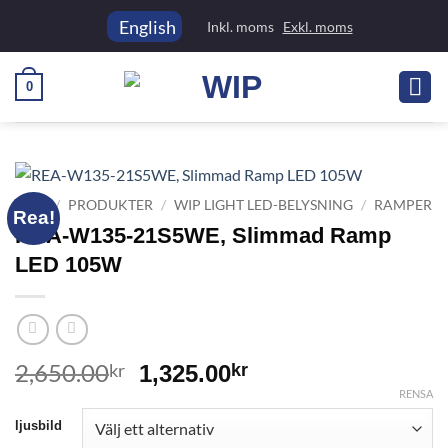
Skip
English
Inkl. moms
Exkl. moms
to
content
0
HEM
/
PRODUKTER
/
WIP LIGHT LED-BELYSNING
/
RAMPER
Rea!
REA-W135-21S5WE, Slimmad Ramp
LED 105W
2,650.00
Det
Det
kr
1,325.00
kr
ursprungliga
nuvarande
RENSA
priset
priset
ljusbild
var:
är: