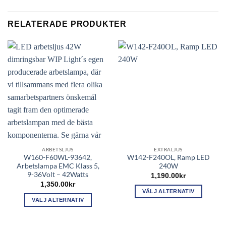
RELATERADE PRODUKTER
ARBETSLJUS
EXTRALJUS
W160-F60WL-93642,
W142-F240OL, Ramp LED
Arbetslampa EMC Klass 5,
240W
9-36Volt – 42Watts
1,190.00
kr
1,350.00
kr
VÄLJ ALTERNATIV
VÄLJ ALTERNATIV
Den
Den
här
här
produkten