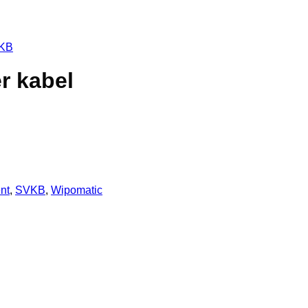
KB
r kabel
nt
,
SVKB
,
Wipomatic