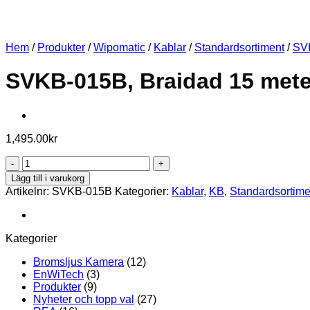
Hem
/
Produkter
/
Wipomatic
/
Kablar
/
Standardsortiment
/
SV
SVKB-015B, Braidad 15 mete
1,495.00
kr
SVKB-
015B,
Lägg till i varukorg
Braidad
Artikelnr:
SVKB-015B
Kategorier:
Kablar
,
KB
,
Standardsortime
15
meter
kabel
mängd
Kategorier
Bromsljus Kamera
(12)
EnWiTech
(3)
Produkter
(9)
Nyheter och topp val
(27)