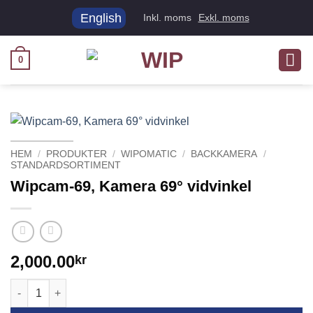
Skip
English
Inkl. moms
Exkl. moms
to
content
0
HEM
/
PRODUKTER
/
WIPOMATIC
/
BACKKAMERA
/
STANDARDSORTIMENT
Wipcam-69, Kamera 69° vidvinkel
2,000.00
kr
Wipcam-69, Kamera 69° vidvinkel mängd