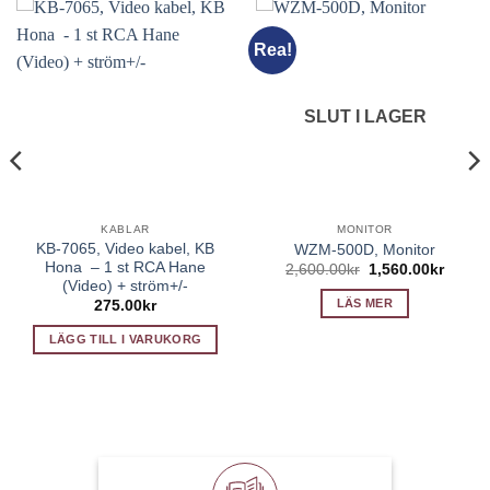
Rea!
SLUT I LAGER
KABLAR
MONITOR
KB-7065, Video kabel, KB
WZM-500D, Monitor
Hona – 1 st RCA Hane
Det
Det
2,600.00
kr
1,560.00
kr
ursprungliga
nuvar
(Video) + ström+/-
priset
priset
LÄS MER
275.00
kr
var:
är:
2,600.00kr.
1,560.
LÄGG TILL I VARUKORG