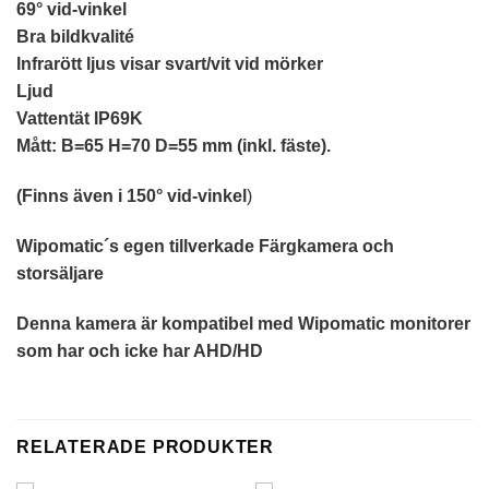
69° vid-vinkel
Bra bildkvalité
Infrarött ljus visar svart/vit vid mörker
Ljud
Vattentät IP69K
Mått: B=65 H=70 D=55 mm (inkl. fäste).
(Finns även i 150
°
vid-vinkel
)
Wipomatic´s egen tillverkade Färgkamera och
storsäljare
Denna kamera är kompatibel med Wipomatic monitorer
som har och icke har AHD/HD
RELATERADE PRODUKTER