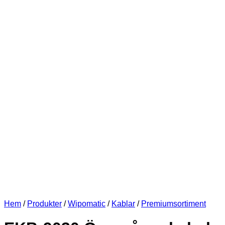
Hem
/
Produkter
/
Wipomatic
/
Kablar
/
Premiumsortiment