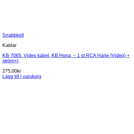
Snabbkoll
Kablar
KB-7065, Video kabel, KB Hona – 1 st RCA Hane (Video) +
ström+/-
275.00
kr
Lägg till i varukorg