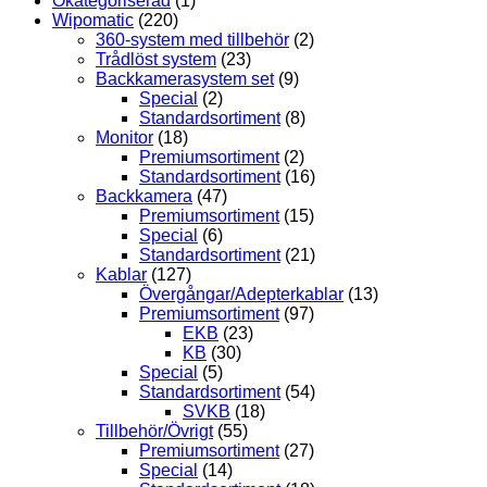
Okategoriserad
(1)
Wipomatic
(220)
360-system med tillbehör
(2)
Trådlöst system
(23)
Backkamerasystem set
(9)
Special
(2)
Standardsortiment
(8)
Monitor
(18)
Premiumsortiment
(2)
Standardsortiment
(16)
Backkamera
(47)
Premiumsortiment
(15)
Special
(6)
Standardsortiment
(21)
Kablar
(127)
Övergångar/Adepterkablar
(13)
Premiumsortiment
(97)
EKB
(23)
KB
(30)
Special
(5)
Standardsortiment
(54)
SVKB
(18)
Tillbehör/Övrigt
(55)
Premiumsortiment
(27)
Special
(14)