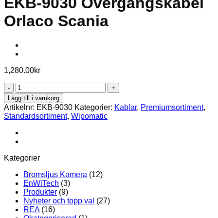
EKB-9030 Övergångskabel
Orlaco Scania
1,280.00
kr
EKB-
9030
Lägg till i varukorg
Övergångskabel
Artikelnr:
EKB-9030
Kategorier:
Kablar
,
Premiumsortiment
,
Orlaco
Standardsortiment
,
Wipomatic
Scania
mängd
Kategorier
Bromsljus Kamera
(12)
EnWiTech
(3)
Produkter
(9)
Nyheter och topp val
(27)
REA
(16)