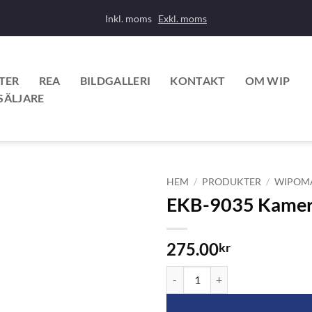
Inkl. moms
Exkl. moms
TER
REA
BILDGALLERI
KONTAKT
OM WIP
SÄLJARE
HEM
/
PRODUKTER
/
WIPOM
EKB-9035 Kamera
275.00
kr
EKB-9035 Kamerakabel till ECC