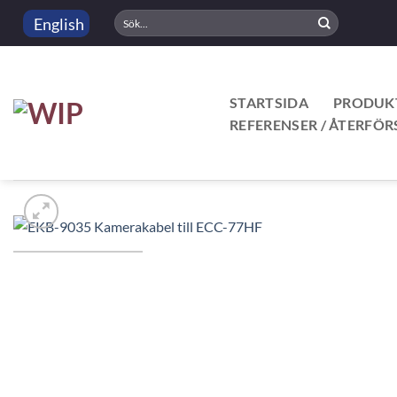
Skip
Sök
English
to
efter:
content
STARTSIDA
PRODUK
REFERENSER / ÅTERFÖR