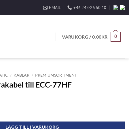
EMAIL
+46 243-25 50 10
VARUKORG /
0.00
KR
0
ATIC
/
KABLAR
/
PREMIUMSORTIMENT
kabel till ECC-77HF
-77HF mängd
LÄGG TILL I VARUKORG