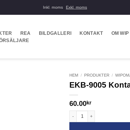
Inkl. moms
Exkl. moms
KTER
REA
BILDGALLERI
KONTAKT
OM WIP
FÖRSÄLJARE
HEM
/
PRODUKTER
/
WIPOM
EKB-9005 Kontak
60.00
kr
EKB-9005 Kontaktskydd till E