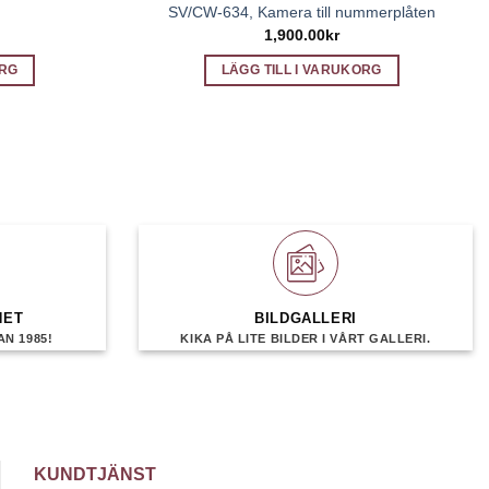
SV/CW-634, Kamera till nummerplåten
1,900.00
kr
ORG
LÄGG TILL I VARUKORG
HET
BILDGALLERI
N 1985!
KIKA PÅ LITE BILDER I VÅRT GALLERI.
KUNDTJÄNST