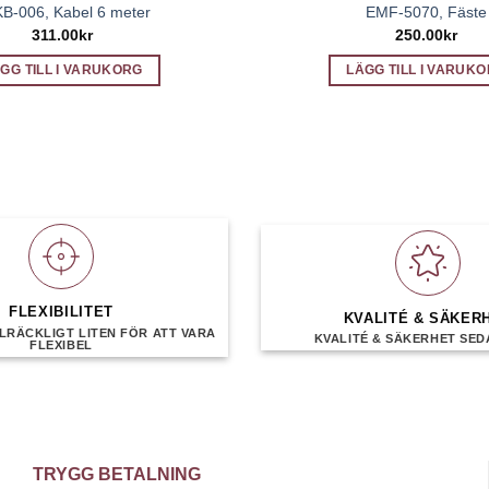
B-006, Kabel 6 meter
EMF-5070, Fäste
311.00
kr
250.00
kr
GG TILL I VARUKORG
LÄGG TILL I VARUK
FLEXIBILITET
KVALITÉ & SÄKER
LRÄCKLIGT LITEN FÖR ATT VARA
KVALITÉ & SÄKERHET SEDA
FLEXIBEL
TRYGG BETALNING