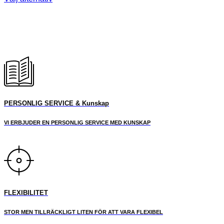
Den
priset
priset
här
var:
är:
produkten
3,250.00kr.
1,625.00kr.
har
flera
varianter.
De
olika
alternativen
kan
väljas
PERSONLIG SERVICE & Kunskap
på
produktsidan
VI ERBJUDER EN PERSONLIG SERVICE MED KUNSKAP
FLEXIBILITET
STOR MEN TILLRÄCKLIGT LITEN FÖR ATT VARA FLEXIBEL