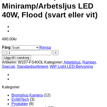
Miniramp/Arbetsljus LED
40W, Flood (svart eller vit)
490.00
kr
Färg
Rensa
W107-
FS40OL,
Lägg till i varukorg
Miniramp/Arbetsljus
Artikelnr:
W107-FS40OL
Kategorier:
Arbetsljus
,
Ramper
,
LED
Special
,
Standardsortiment
,
WIP Light LED-Belysning
40W,
Flood
(svart
eller
vit)
Kategorier
mängd
Bromsljus Kamera
(12)
EnWiTech
(3)
Produkter
(9)