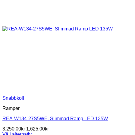
Snabbkoll
Ramper
REA-W134-27S5WE, Slimmad Ramp LED 135W
Det
Det
3,250.00
kr
1,625.00
kr
ursprungliga
nuvarande
Välj alternativ