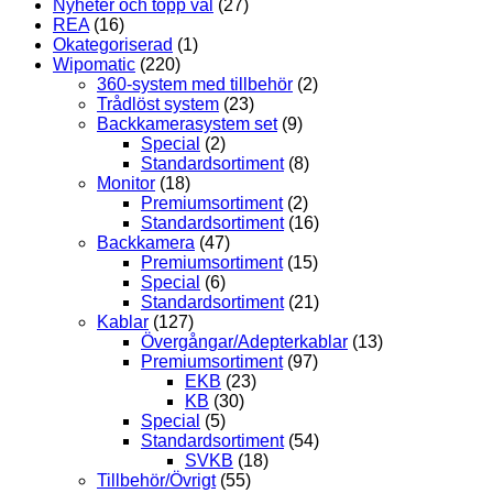
Nyheter och topp val
(27)
REA
(16)
Okategoriserad
(1)
Wipomatic
(220)
360-system med tillbehör
(2)
Trådlöst system
(23)
Backkamerasystem set
(9)
Special
(2)
Standardsortiment
(8)
Monitor
(18)
Premiumsortiment
(2)
Standardsortiment
(16)
Backkamera
(47)
Premiumsortiment
(15)
Special
(6)
Standardsortiment
(21)
Kablar
(127)
Övergångar/Adepterkablar
(13)
Premiumsortiment
(97)
EKB
(23)
KB
(30)
Special
(5)
Standardsortiment
(54)
SVKB
(18)
Tillbehör/Övrigt
(55)