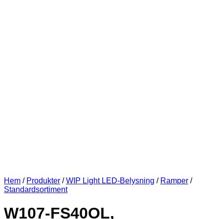
Hem
/
Produkter
/
WIP Light LED-Belysning
/
Ramper
/
Standardsortiment
W107-FS40OL,