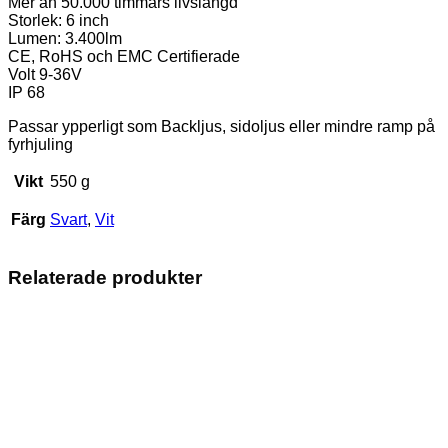
Mer än 50.000 timmars livslängd
Storlek: 6 inch
Lumen: 3.400lm
CE, RoHS och EMC Certifierade
Volt 9-36V
IP 68
Passar ypperligt som Backljus, sidoljus eller mindre ramp på
fyrhjuling
Vikt
550 g
Färg
Svart
,
Vit
Relaterade produkter