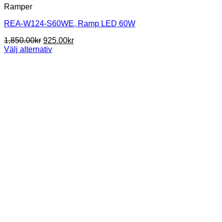
Ramper
REA-W124-S60WE, Ramp LED 60W
Det
Det
1,850.00
kr
925.00
kr
ursprungliga
nuvarande
Välj alternativ
Den
priset
priset
här
var:
är:
produkten
1,850.00kr.
925.00kr.
har
flera
varianter.
De
olika
alternativen
kan
väljas
på
produktsidan