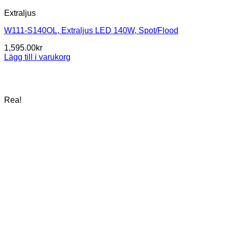
Extraljus
W111-S140OL, Extraljus LED 140W, Spot/Flood
1,595.00
kr
Lägg till i varukorg
Rea!