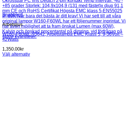
Snabbkoll
Arbetsljus
W160-F60WL-93642, Arbetslampa EMC Klass 5, 9-36Volt –
42Watts
1,350.00
kr
Välj alternativ
Den
här
produkten
har
flera
varianter.
De
olika
alternativen
kan
väljas
på
produktsidan