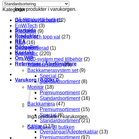
Inga produkter i varukorgen.
Kategorier
Gå tillbaka till butiken
Bromsljus Kamera
(12)
EnWiTech
(3)
Startsida
Produkter
(9)
Produkter
Nyheter och topp val
(27)
REA
REA
(16)
Bildgalleri
Okategoriserad
(1)
Kontakt
Wipomatic
(220)
Om WIP
360-system med tillbehör
(2)
Referenser / Återförsäljare
Trådlöst system
(23)
Backkamerasystem set
(9)
Special
(2)
Varukorg /
0.00
kr
0
Standardsortiment
(8)
Monitor
(18)
Premiumsortiment
(2)
Standardsortiment
(16)
Backkamera
(47)
Premiumsortiment
(15)
Special
(6)
Inga produkter i varukorgen.
Standardsortiment
(21)
Kablar
(127)
Gå tillbaka till butiken
Övergångar/Adepterkablar
(13)
Premiumsortiment
(97)