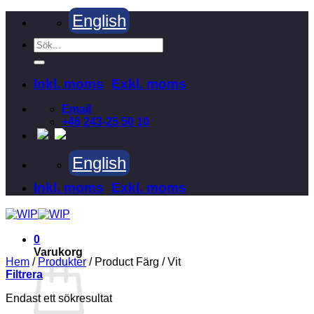
Skip
English
to
content
Sök
efter:
Inkl. moms
Exkl. moms
Email
+46 243-25 50 10
English
Inkl. moms
Exkl. moms
0
Varukorg
Hem
/
Produkter
/
Product Färg
/
Vit
Filtrera
Endast ett sökresultat