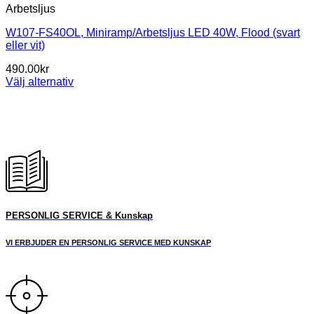
Arbetsljus
W107-FS40OL, Miniramp/Arbetsljus LED 40W, Flood (svart
eller vit)
490.00
kr
Välj alternativ
Den
här
produkten
har
flera
varianter.
De
olika
alternativen
kan
PERSONLIG SERVICE & Kunskap
väljas
på
VI ERBJUDER EN PERSONLIG SERVICE MED KUNSKAP
produktsidan