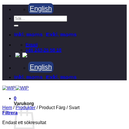
Skip
English
to
content
Sök
efter:
Inkl. moms
Exkl. moms
Email
+46 243-25 50 10
English
Inkl. moms
Exkl. moms
0
Varukorg
Hem
/
Produkter
/
Product Färg
/
Svart
Filtrera
Endast ett sökresultat