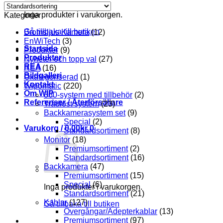
Inga produkter i varukorgen.
Kategorier
Gå tillbaka till butiken
Bromsljus Kamera
(12)
EnWiTech
(3)
Startsida
Produkter
(9)
Produkter
Nyheter och topp val
(27)
REA
REA
(16)
Bildgalleri
Okategoriserad
(1)
Kontakt
Wipomatic
(220)
Om WIP
360-system med tillbehör
(2)
Referenser / Återförsäljare
Trådlöst system
(23)
Backkamerasystem set
(9)
Special
(2)
Varukorg /
0.00
kr
0
Standardsortiment
(8)
Monitor
(18)
Premiumsortiment
(2)
Standardsortiment
(16)
Backkamera
(47)
Premiumsortiment
(15)
Special
(6)
Inga produkter i varukorgen.
Standardsortiment
(21)
Kablar
(127)
Gå tillbaka till butiken
Övergångar/Adepterkablar
(13)
Premiumsortiment
(97)