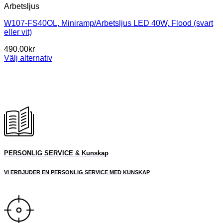
Arbetsljus
W107-FS40OL, Miniramp/Arbetsljus LED 40W, Flood (svart
eller vit)
490.00
kr
Välj alternativ
Den
här
produkten
har
flera
varianter.
De
olika
alternativen
kan
PERSONLIG SERVICE & Kunskap
väljas
på
VI ERBJUDER EN PERSONLIG SERVICE MED KUNSKAP
produktsidan