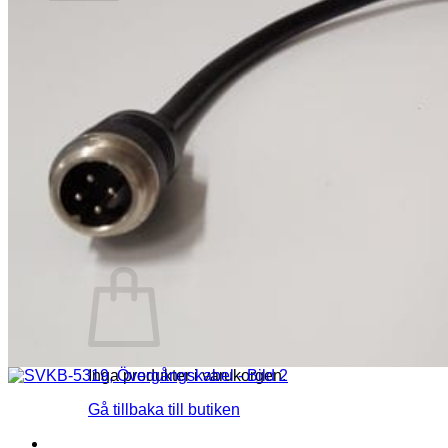
Inga produkter i varukorgen.
Gå tillbaka till butiken
Startsida
Produkter
REA
Bildgalleri
Kontakt
Om WIP
Referenser / Återförsäljare
Varukorg /
0.00
kr
0
Inga produkter i varukorgen.
Gå tillbaka till butiken