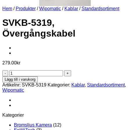
Hem
/
Produkter
/
Wipomatic
/
Kablar
/
Standardsortiment
SVKB-5319,
Övergångskabel
279.00
kr
SVKB-
5319,
Lägg till i varukorg
Övergångskabel
Artikelnr:
SVKB-5319
Kategorier:
Kablar
,
Standardsortiment
,
mängd
Wipomatic
Kategorier
Bromsljus Kamera
(12)