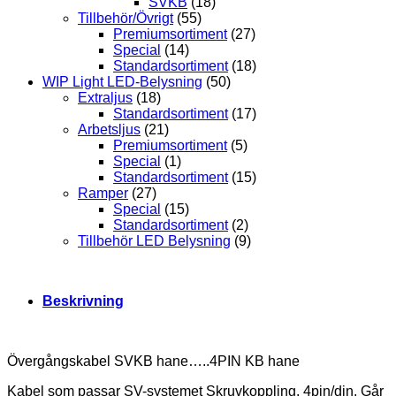
SVKB
(18)
Tillbehör/Övrigt
(55)
Premiumsortiment
(27)
Special
(14)
Standardsortiment
(18)
WIP Light LED-Belysning
(50)
Extraljus
(18)
Standardsortiment
(17)
Arbetsljus
(21)
Premiumsortiment
(5)
Special
(1)
Standardsortiment
(15)
Ramper
(27)
Special
(15)
Standardsortiment
(2)
Tillbehör LED Belysning
(9)
Beskrivning
Övergångskabel SVKB hane…..4PIN KB hane
Kabel som passar SV-systemet Skruvkoppling, 4pin/din. Går