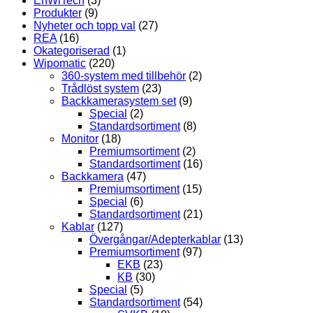
EnWiTech
(3)
Produkter
(9)
Nyheter och topp val
(27)
REA
(16)
Okategoriserad
(1)
Wipomatic
(220)
360-system med tillbehör
(2)
Trådlöst system
(23)
Backkamerasystem set
(9)
Special
(2)
Standardsortiment
(8)
Monitor
(18)
Premiumsortiment
(2)
Standardsortiment
(16)
Backkamera
(47)
Premiumsortiment
(15)
Special
(6)
Standardsortiment
(21)
Kablar
(127)
Övergångar/Adepterkablar
(13)
Premiumsortiment
(97)
EKB
(23)
KB
(30)
Special
(5)
Standardsortiment
(54)