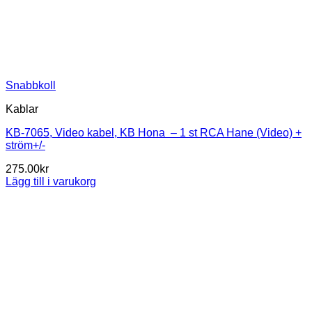
Snabbkoll
Kablar
KB-7065, Video kabel, KB Hona – 1 st RCA Hane (Video) +
ström+/-
275.00
kr
Lägg till i varukorg