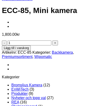
ECC-85, Mini kamera
1,800.00
kr
ECC-
85,
Lägg till i varukorg
Mini
Artikelnr:
ECC-85
Kategorier:
Backkamera
,
kamera
Premiumsortiment
,
Wipomatic
mängd
Kategorier
Bromsljus Kamera
(12)
EnWiTech
(3)
Produkter
(9)
Nyheter och topp val
(27)
REA
(16)