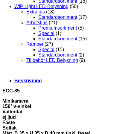
Standardsortiment
(18)
WIP Light LED-Belysning
(50)
Extraljus
(18)
Standardsortiment
(17)
Arbetsljus
(21)
Premiumsortiment
(5)
Special
(1)
Standardsortiment
(15)
Ramper
(27)
Special
(15)
Standardsortiment
(2)
Tillbehör LED Belysning
(9)
Beskrivning
ECC-85
Minikamera
150° v-vinkel
Vattentät
ej ljud
Fäste
Soltak
Mått. B 35 x H 35 x D 40 mm (inkl. fäste)