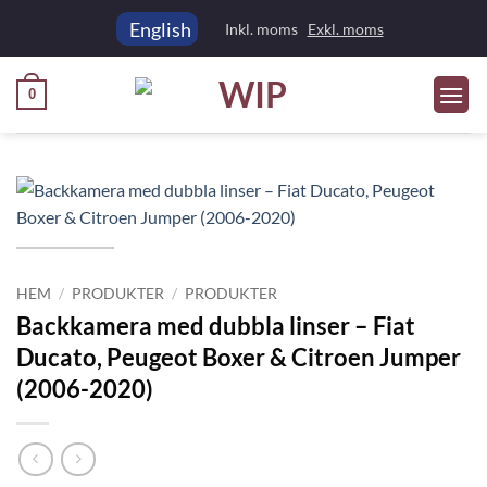
Skip
English
Inkl. moms
Exkl. moms
to
content
0
HEM
/
PRODUKTER
/
PRODUKTER
Backkamera med dubbla linser – Fiat
Ducato, Peugeot Boxer & Citroen Jumper
(2006-2020)