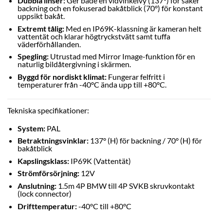
Dubbla linser:
Ger både en vidvinkelvy (137°) för säker
backning och en fokuserad bakåtblick (70°) för konstant
uppsikt bakåt.
Extremt tålig:
Med en IP69K-klassning är kameran helt
vattentät och klarar högtryckstvätt samt tuffa
väderförhållanden.
Spegling:
Utrustad med Mirror Image-funktion för en
naturlig bildåtergivning i skärmen.
Byggd för nordiskt klimat:
Fungerar felfritt i
temperaturer från -40°C ända upp till +80°C.
Tekniska specifikationer:
System:
PAL
Betraktningsvinklar:
137° (H) för backning / 70° (H) för
bakåtblick
Kapslingsklass:
IP69K (Vattentät)
Strömförsörjning:
12V
Anslutning:
1.5m 4P BMW till 4P SVKB skruvkontakt
(lock connector)
Drifttemperatur:
-40°C till +80°C