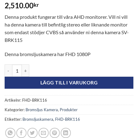
2,510.00
kr
Denna produkt fungerar till våra AHD monitorer. Vill ni vill
ha denna kamera till befintlig stereo eller liknande monitor
som endast stödjer CVBS så använder ni denna kamera SV-
BRK115
Denna bromsljuskamera har FHD 1080P
Backkamera med dubbla linser – Fiat Ducato, Peugeot Boxer & Citro
LÄGG TILL I VARUKORG
Artikelnr:
FHD-BRK116
Kategorier:
Bromsljus Kamera
,
Produkter
Etiketter:
Bromsljuskamera
,
FHD-BRK116