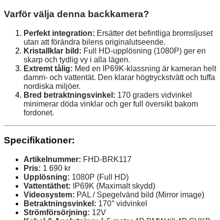
Varför välja denna backkamera?
Perfekt integration:
Ersätter det befintliga bromsljuset
utan att förändra bilens originalutseende.
Kristallklar bild:
Full HD-upplösning (1080P) ger en
skarp och tydlig vy i alla lägen.
Extremt tålig:
Med en IP69K-klassning är kameran helt
damm- och vattentät. Den klarar högtryckstvätt och tuffa
nordiska miljöer.
Bred betraktningsvinkel:
170 graders vidvinkel
minimerar döda vinklar och ger full översikt bakom
fordonet.
Specifikationer:
Artikelnummer:
FHD-BRK117
Pris:
1 690 kr
Upplösning:
1080P (Full HD)
Vattentäthet:
IP69K (Maximalt skydd)
Videosystem:
PAL / Spegelvänd bild (Mirror image)
Betraktningsvinkel:
170° vidvinkel
Strömförsörjning:
12V