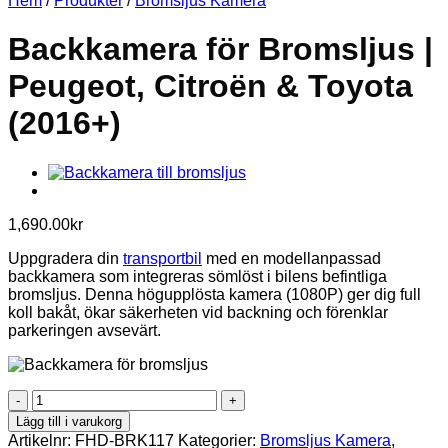
Hem
/
Produkter
/
Bromsljus Kamera
Backkamera för Bromsljus |
Peugeot, Citroën & Toyota
(2016+)
1,690.00
kr
Uppgradera din
transportbil
med en modellanpassad
backkamera som integreras sömlöst i bilens befintliga
bromsljus. Denna högupplösta kamera (1080P) ger dig full
koll bakåt, ökar säkerheten vid backning och förenklar
parkeringen avsevärt.
Backkamera
för
Lägg till i varukorg
Bromsljus
Artikelnr:
FHD-BRK117
Kategorier:
Bromsljus Kamera
,