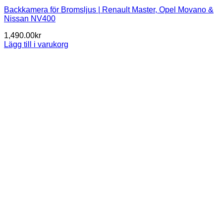
Backkamera för Bromsljus | Renault Master, Opel Movano &
Nissan NV400
1,490.00
kr
Lägg till i varukorg