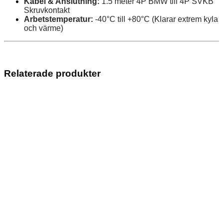
Kabel & Anslutning:
1.5 meter 4P BMW till 4P SVKB
Skruvkontakt
Arbetstemperatur:
-40°C till +80°C (Klarar extrem kyla
och värme)
Relaterade produkter