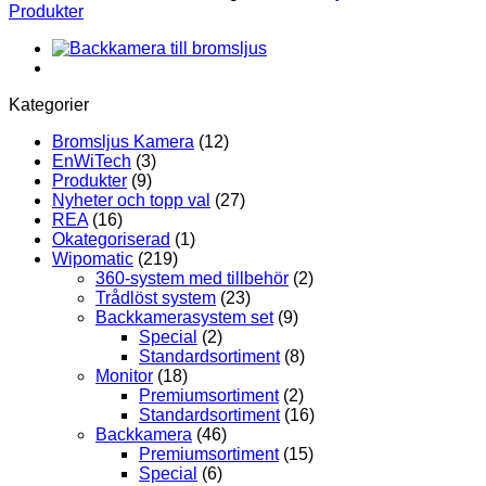
|
Produkter
Peugeot,
Citroën
&
Toyota
(2016+)
Kategorier
mängd
Bromsljus Kamera
(12)
EnWiTech
(3)
Produkter
(9)
Nyheter och topp val
(27)
REA
(16)
Okategoriserad
(1)
Wipomatic
(219)
360-system med tillbehör
(2)
Trådlöst system
(23)
Backkamerasystem set
(9)
Special
(2)
Standardsortiment
(8)
Monitor
(18)
Premiumsortiment
(2)
Standardsortiment
(16)
Backkamera
(46)
Premiumsortiment
(15)
Special
(6)