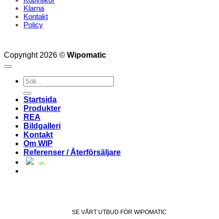
Klarna
Kontakt
Policy
Copyright 2026 ©
Wipomatic
Sök
efter:
Startsida
Produkter
REA
Bildgalleri
Kontakt
Om WIP
Referenser / Återförsäljare
SE VÅRT UTBUD FÖR WIPOMATIC