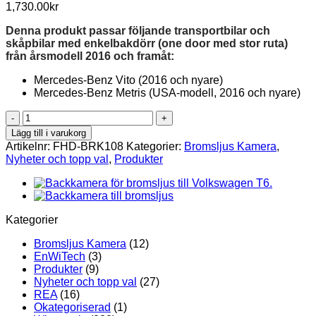
1,730.00
kr
Denna produkt passar följande transportbilar och
skåpbilar med enkelbakdörr (one door med stor ruta)
från årsmodell 2016 och framåt:
Mercedes-Benz Vito (2016 och nyare)
Mercedes-Benz Metris (USA-modell, 2016 och nyare)
Backkamera
för
Lägg till i varukorg
Bromsljus
Artikelnr:
FHD-BRK108
Kategorier:
Bromsljus Kamera
,
|
Nyheter och topp val
,
Produkter
Mercedes
Vito
&
Metris
(2016+)
Kategorier
mängd
Bromsljus Kamera
(12)
EnWiTech
(3)
Produkter
(9)
Nyheter och topp val
(27)
REA
(16)
Okategoriserad
(1)