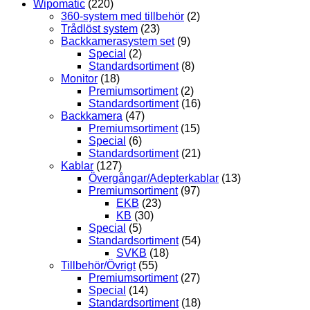
Wipomatic
(220)
360-system med tillbehör
(2)
Trådlöst system
(23)
Backkamerasystem set
(9)
Special
(2)
Standardsortiment
(8)
Monitor
(18)
Premiumsortiment
(2)
Standardsortiment
(16)
Backkamera
(47)
Premiumsortiment
(15)
Special
(6)
Standardsortiment
(21)
Kablar
(127)
Övergångar/Adepterkablar
(13)
Premiumsortiment
(97)
EKB
(23)
KB
(30)
Special
(5)
Standardsortiment
(54)
SVKB
(18)
Tillbehör/Övrigt
(55)
Premiumsortiment
(27)
Special
(14)
Standardsortiment
(18)