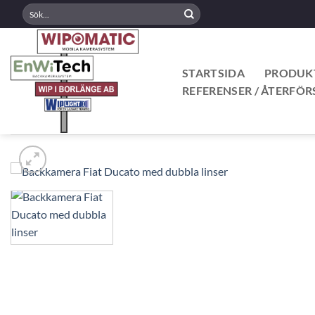
Skip
Sök
efter:
to
content
STARTSIDA
PRODUK
REFERENSER / ÅTERFÖR