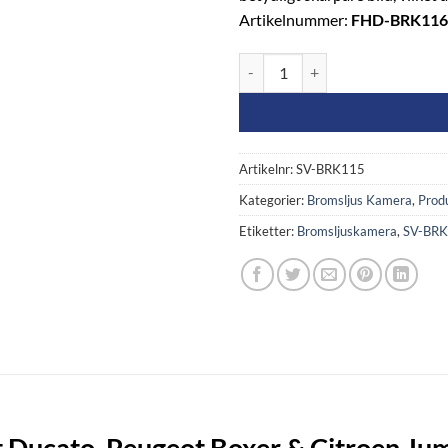
Artikelnummer:
FHD-BRK116
Backkamera med dubbla linser – 
Artikelnr:
SV-BRK115
Kategorier:
Bromsljus Kamera
,
Prod
Etiketter:
Bromsljuskamera
,
SV-BR
t Ducato, Peugeot Boxer & Citroen J