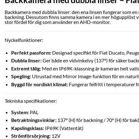
Backkamera med dubbla linser: den ena linsen fungerar som en di
backning. Dessutom finns samma kamera i en mer högupplöst v
stor fördel för dig som använder en AHD-monitor.
Nyckelfunktioner:
Perfekt passform:
Designad specifikt för Fiat Ducato, Peu
Dubbla linser:
Ger både en vidvinkelvy (137°) för säker back
Extremt tålig:
Med en IP69K-klassning är kameran helt vatte
Spegling:
Utrustad med Mirror Image-funktion för en naturli
Byggd för nordiskt klimat:
Fungerar felfritt i temperaturer f
Tekniska specifikationer:
System:
PAL
Betraktningsvinklar:
137° (H) för backning / 70° (H) för bak
Kapslingsklass:
IP69K (Vattentät)
Strömförsörjning:
12V