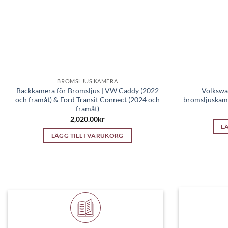
BROMSLJUS KAMERA
Backkamera för Bromsljus | VW Caddy (2022
Volkswa
och framåt) & Ford Transit Connect (2024 och
bromsljuskame
framåt)
2,020.00
kr
L
LÄGG TILL I VARUKORG