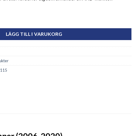
Fiat Ducato, Peugeot Boxer & Citroen Jumper (2006-2020) mängd
LÄGG TILL I VARUKORG
ukter
K115
umper (2006-2020)