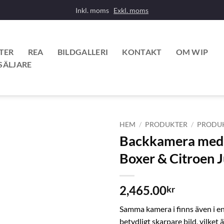
Inkl. moms
Exkl. moms
TER
REA
BILDGALLERI
KONTAKT
OM WIP
SÄLJARE
HEM
/
PRODUKTER
/
PRODU
Backkamera med d
Boxer & Citroen 
2,465.00
kr
Samma kamera i finns även i e
betydligt skarpare bild, vilket