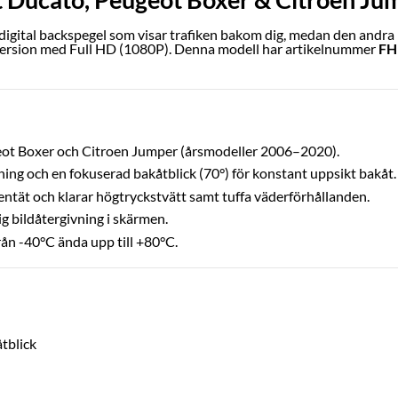
gital backspegel som visar trafiken bakom dig, medan den andra li
ersion med Full HD (1080P). Denna modell har artikelnummer
FH
geot Boxer och Citroen Jumper (årsmodeller 2006–2020).
ning och en fokuserad bakåtblick (70°) för konstant uppsikt bakåt.
ntät och klarar högtryckstvätt samt tuffa väderförhållanden.
g bildåtergivning i skärmen.
rån -40°C ända upp till +80°C.
åtblick