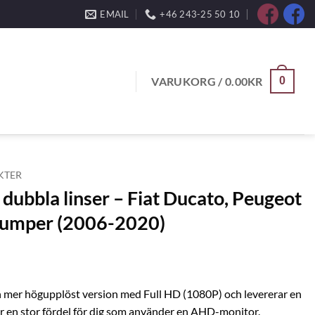
EMAIL
+46 243-25 50 10
VARUKORG /
0.00
KR
0
KTER
ubbla linser – Fiat Ducato, Peugeot
Jumper (2006-2020)
n mer högupplöst version med Full HD (1080P) och levererar en
 är en stor fördel för dig som använder en AHD-monitor.