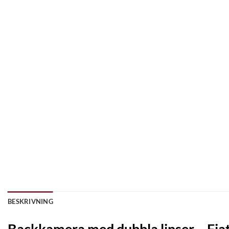
BESKRIVNING
Backkamera med dubbla linser – Fia