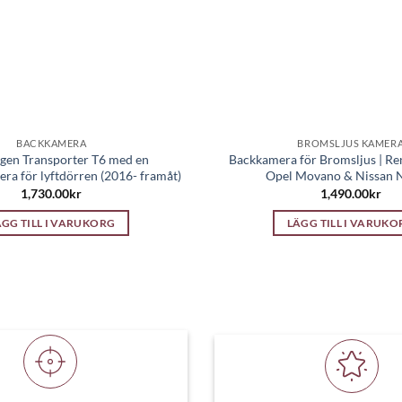
BACKKAMERA
BROMSLJUS KAMER
gen Transporter T6 med en
Backkamera för Bromsljus | Re
ra för lyftdörren (2016- framåt)
Opel Movano & Nissan
1,730.00
kr
1,490.00
kr
ÄGG TILL I VARUKORG
LÄGG TILL I VARUKO