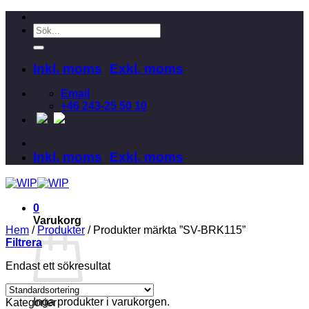
Skip
to
Sök
content
efter:
Inkl. moms
Exkl. moms
Email
+46 243-25 50 10
Inkl. moms
Exkl. moms
0
Varukorg
Hem
/
Produkter
/
Produkter märkta ”SV-BRK115”
Filtrera
Endast ett sökresultat
Inga produkter i varukorgen.
Kategorier