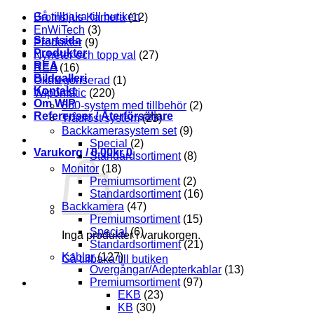
Gå tillbaka till butiken
Bromsljus Kamera
(12)
EnWiTech
(3)
Startsida
Produkter
(9)
Produkter
Nyheter och topp val
(27)
REA
REA
(16)
Bildgalleri
Okategoriserad
(1)
Kontakt
Wipomatic
(220)
Om WIP
360-system med tillbehör
(2)
Referenser / Återförsäljare
Trådlöst system
(23)
Backkamerasystem set
(9)
Special
(2)
Varukorg /
0.00
kr
0
Standardsortiment
(8)
Monitor
(18)
Premiumsortiment
(2)
Standardsortiment
(16)
Backkamera
(47)
Premiumsortiment
(15)
Special
(6)
Inga produkter i varukorgen.
Standardsortiment
(21)
Kablar
(127)
Gå tillbaka till butiken
Övergångar/Adepterkablar
(13)
Premiumsortiment
(97)
EKB
(23)
KB
(30)