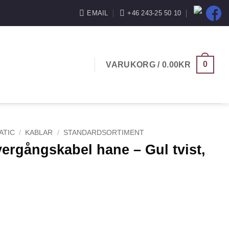
EMAIL
+46 243-25 50 10
0
VARUKORG /
0.00
KR
ATIC
/
KABLAR
/
STANDARDSORTIMENT
rgångskabel hane – Gul tvist,
ne - Gul tvist, Orlaco (Scania) mängd