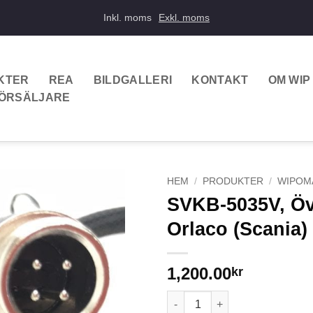
Inkl. moms
Exkl. moms
KTER
REA
BILDGALLERI
KONTAKT
OM WIP
FÖRSÄLJARE
HEM
/
PRODUKTER
/
WIPOM
SVKB-5035V, Öve
Orlaco (Scania)
1,200.00
kr
SVKB-5035V, Övergångskabel ha