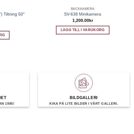
BACKKAMERA
) Tiltning 50°
SV-638 Minikamera
1,200.00
kr
LÄGG TILL I VARUKORG
ORG
HET
BILDGALLERI
N 1985!
KIKA PÅ LITE BILDER I VÅRT GALLERI.