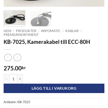
HEM
/
PRODUKTER
/
WIPOMATIC
/
KABLAR
/
PREMIUMSORTIMENT
KB-7025, Kamerakabel till ECC-80H
275.00
kr
KB-7025, Kamerakabel till ECC-80H mängd
LÄGG TILL I VARUKORG
Artikelnr:
KB-7025