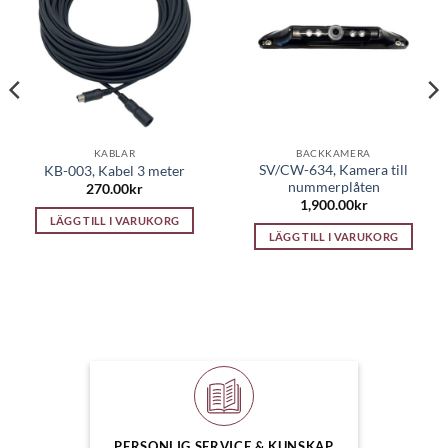
KABLAR
BACKKAMERA
SV/CW-634, Kamera till
KB-003, Kabel 3 meter
nummerplåten
270.00
kr
1,900.00
kr
LÄGG TILL I VARUKORG
LÄGG TILL I VARUKORG
PERSONLIG SERVICE & KUNSKAP