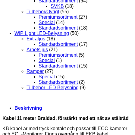
Standardsortiment
(54)
SVKB
(18)
Tillbehör/Övrigt
(55)
Premiumsortiment
(27)
Special
(14)
Standardsortiment
(18)
WIP Light LED-Belysning
(50)
Extraljus
(18)
Standardsortiment
(17)
Arbetsljus
(21)
Premiumsortiment
(5)
Special
(1)
Standardsortiment
(15)
Ramper
(27)
Special
(15)
Standardsortiment
(2)
Tillbehör LED Belysning
(9)
Beskrivning
Kabel 11 meter Braidad, förstärkt med ett nät av ståltråd
KB kabel är med tryck kontakt och passar till ECC-kameror
och ECL-Monitorer. Finns övergång till EKB kabel,