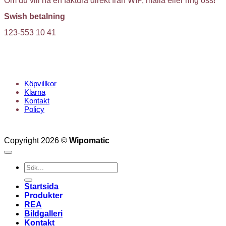
Om du vill ha en faktura direkt från WIP, maila eller ring oss!
Swish betalning
123-553 10 41
KUNDTJÄNST
Köpvillkor
Klarna
Kontakt
Policy
Copyright 2026 ©
Wipomatic
Sök
efter:
Startsida
Produkter
REA
Bildgalleri
Kontakt