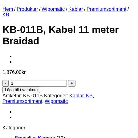
Hem
/
Produkter
/
Wipomatic
/
Kablar
/
Premiumsortiment
/
KB
KB-011B, Kabel 11 meter
Braidad
1,876.00
kr
KB-
011B,
Lägg till i varukorg
Kabel
Artikelnr:
KB-011B
Kategorier:
Kablar
,
KB
,
11
Premiumsortiment
,
Wipomatic
meter
Braidad
mängd
Kategorier