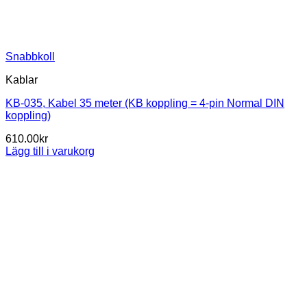
Snabbkoll
Kablar
KB-035, Kabel 35 meter (KB koppling = 4-pin Normal DIN
koppling)
610.00
kr
Lägg till i varukorg