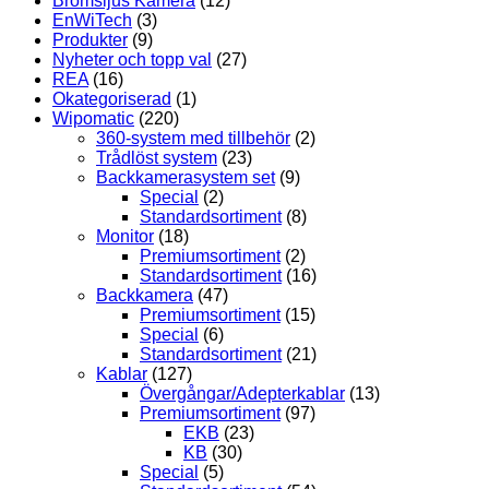
Bromsljus Kamera
(12)
EnWiTech
(3)
Produkter
(9)
Nyheter och topp val
(27)
REA
(16)
Okategoriserad
(1)
Wipomatic
(220)
360-system med tillbehör
(2)
Trådlöst system
(23)
Backkamerasystem set
(9)
Special
(2)
Standardsortiment
(8)
Monitor
(18)
Premiumsortiment
(2)
Standardsortiment
(16)
Backkamera
(47)
Premiumsortiment
(15)
Special
(6)
Standardsortiment
(21)
Kablar
(127)
Övergångar/Adepterkablar
(13)
Premiumsortiment
(97)
EKB
(23)
KB
(30)
Special
(5)