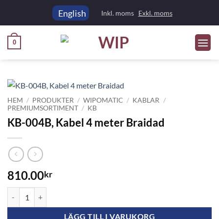
Skip
English
Inkl. moms
Exkl. moms
to
content
0
HEM
/
PRODUKTER
/
WIPOMATIC
/
KABLAR
/
PREMIUMSORTIMENT
/
KB
KB-004B, Kabel 4 meter Braidad
810.00
kr
KB-004B, Kabel 4 meter Braidad mängd
LÄGG TILL I VARUKORG