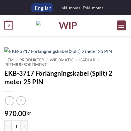
Skip
English
Inkl. moms
Exkl. moms
to
content
0
HEM
/
PRODUKTER
/
WIPOMATIC
/
KABLAR
/
PREMIUMSORTIMENT
EKB-3717 Förlängningskabel (Split) 2
meter 25 PIN
970.00
kr
EKB-3717 Förlängningskabel (Split) 2 meter 25 PIN mängd