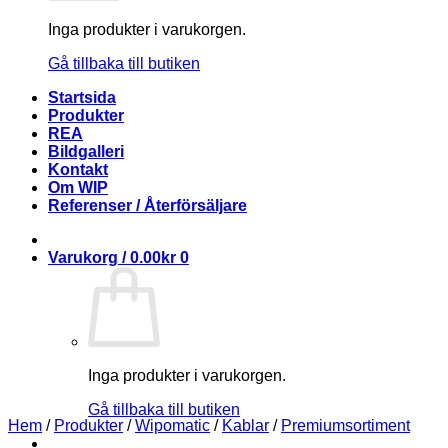
Inga produkter i varukorgen.
Gå tillbaka till butiken
Startsida
Produkter
REA
Bildgalleri
Kontakt
Om WIP
Referenser / Återförsäljare
Varukorg /
0.00
kr
0
Inga produkter i varukorgen.
Gå tillbaka till butiken
Hem
/
Produkter
/
Wipomatic
/
Kablar
/
Premiumsortiment