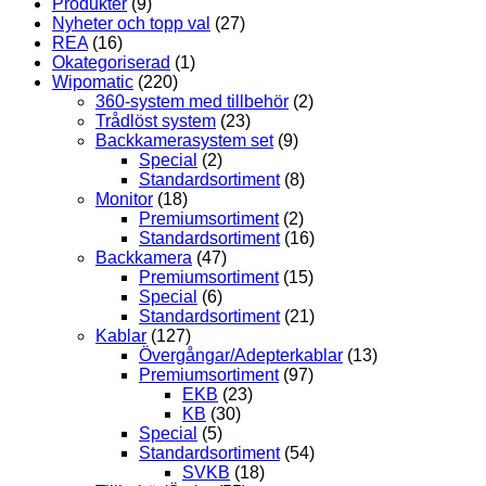
Produkter
(9)
Nyheter och topp val
(27)
REA
(16)
Okategoriserad
(1)
Wipomatic
(220)
360-system med tillbehör
(2)
Trådlöst system
(23)
Backkamerasystem set
(9)
Special
(2)
Standardsortiment
(8)
Monitor
(18)
Premiumsortiment
(2)
Standardsortiment
(16)
Backkamera
(47)
Premiumsortiment
(15)
Special
(6)
Standardsortiment
(21)
Kablar
(127)
Övergångar/Adepterkablar
(13)
Premiumsortiment
(97)
EKB
(23)
KB
(30)
Special
(5)
Standardsortiment
(54)
SVKB
(18)