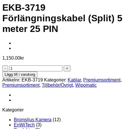
EKB-3719
Förlängningskabel (Split) 5
meter 25 PIN
1,150.00
kr
EKB-
3719
Lägg till i varukorg
Förlängningskabel
Artikelnr:
EKB-3719
Kategorier:
Kablar
,
Premiumsortiment
,
(Split)
Premiumsortiment
,
Tillbehör/Övrigt
,
Wipomatic
5
meter
25
PIN
mängd
Kategorier
Bromsljus Kamera
(12)
EnWiTech
(3)