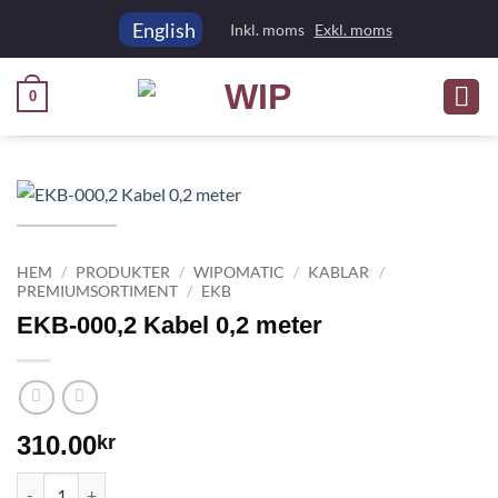
Skip
English
Inkl. moms
Exkl. moms
to
content
0
HEM
/
PRODUKTER
/
WIPOMATIC
/
KABLAR
/
PREMIUMSORTIMENT
/
EKB
EKB-000,2 Kabel 0,2 meter
310.00
kr
EKB-000,2 Kabel 0,2 meter mängd