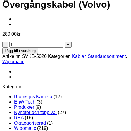
Övergångskabel (Volvo)
280.00
kr
SVKB-
5020,
Lägg till i varukorg
Övergångskabel
Artikelnr:
SVKB-5020
Kategorier:
Kablar
,
Standardsortiment
,
(Volvo)
Wipomatic
mängd
Kategorier
Bromsljus Kamera
(12)
EnWiTech
(3)
Produkter
(9)
Nyheter och topp val
(27)
REA
(16)
Okategoriserad
(1)
Wipomatic
(219)