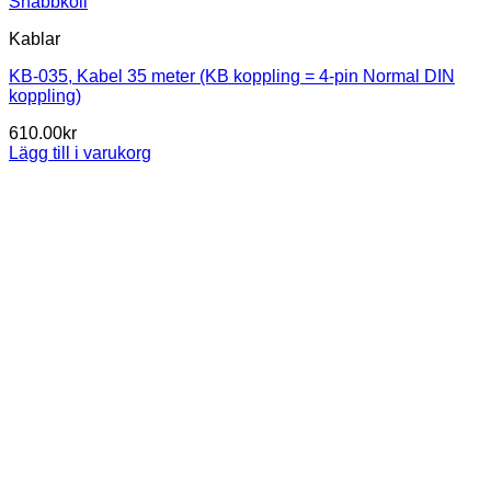
Snabbkoll
Kablar
KB-035, Kabel 35 meter (KB koppling = 4-pin Normal DIN
koppling)
610.00
kr
Lägg till i varukorg