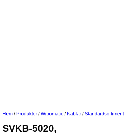
Hem
/
Produkter
/
Wipomatic
/
Kablar
/
Standardsortiment
SVKB-5020,