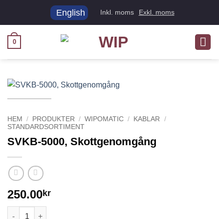
Skip
English
Inkl. moms
Exkl. moms
to
content
0
HEM
/
PRODUKTER
/
WIPOMATIC
/
KABLAR
/
STANDARDSORTIMENT
SVKB-5000, Skottgenomgång
250.00
kr
SVKB-5000, Skottgenomgång mängd