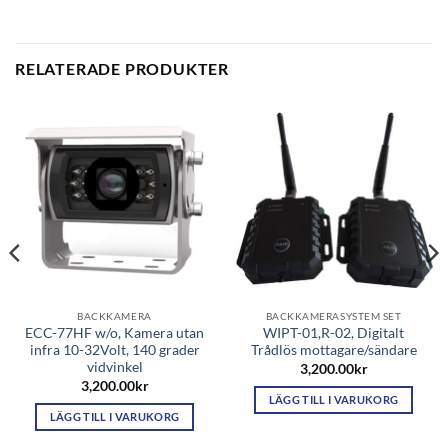
RELATERADE PRODUKTER
BACKKAMERA
BACKKAMERASYSTEM SET
ECC-77HF w/o, Kamera utan
WIPT-01,R-02, Digitalt
infra 10-32Volt, 140 grader
Trådlös mottagare/sändare
vidvinkel
3,200.00
kr
3,200.00
kr
LÄGG TILL I VARUKORG
LÄGG TILL I VARUKORG