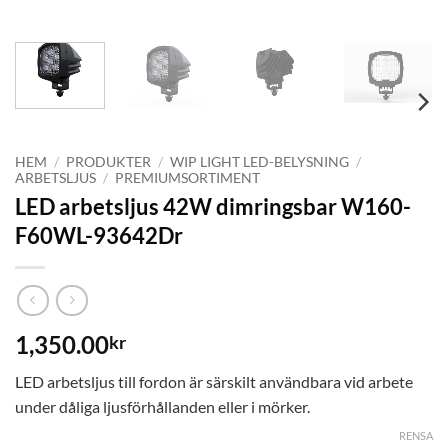
HEM
/
PRODUKTER
/
WIP LIGHT LED-BELYSNING
/
ARBETSLJUS
/
PREMIUMSORTIMENT
LED arbetsljus 42W dimringsbar W160-
F60WL-93642Dr
1,350.00
kr
LED arbetsljus till fordon är särskilt användbara vid arbete
under dåliga ljusförhållanden eller i mörker.
RENSA