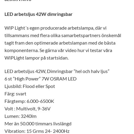
LED arbetsljus
42W dimringsbar
WIP Light´s egen producerade arbetslampa, där vi
tillsammans med flera olika samarbetspartners önskemål
tagit fram den optimerade arbetslampan med de bästa
komponenterna. Se gärna vår video hur vi testar våra
WIPLight lampor på startsidan.
LED arbetsljus 42W, Dimringsbar ”hel och halv ljus”
6 st ”High Power” 7W OSRAM LED
Ljusbild: Flood eller Spot
Färg: svart
Färgtemp: 6.000-6500K
Volt : Multivolt, 9-36V
Lumen: 3240lm
Mer än 50.000 timmars livslängd
Vibration: 15 Grms 24- 2400Hz