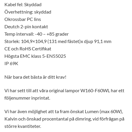
Kabel fel: Skyddad
Överhettning: skyddad
Okrossbar PC lins
Deutch 2-pin kontakt
Temp intervall: -40 – +85 grader
Storlek: 104,9×104,9 (131 med fästet)x djup 91,1 mm
CE och RoHS Certifikat
Högsta EMC klass 5-EN55025
IP 69K
När bara det bästa är ditt krav!
Vi har sett till att våra original lampor W160-F60WL har ett
följenummer inprintat.
Vi har även möjlighet att ta fram önskat Lumen (max 60W),
Kalvin och önskad procentantal på dimring, vid förfrågan på
större kvantiteter.