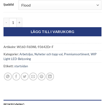
ljusbild
LED arbetsljus 42W dimringsbar W160-F60WL-93642Dr mängd
LÄGG TILL I VARUKORG
Artikelnr:
W160-F60WL-93642Dr-F
Kategorier:
Arbetsljus
,
Nyheter och topp val
,
Premiumsortiment
,
WIP
Light LED-Belysning
Etikett:
startsidan
BESKRIVNING