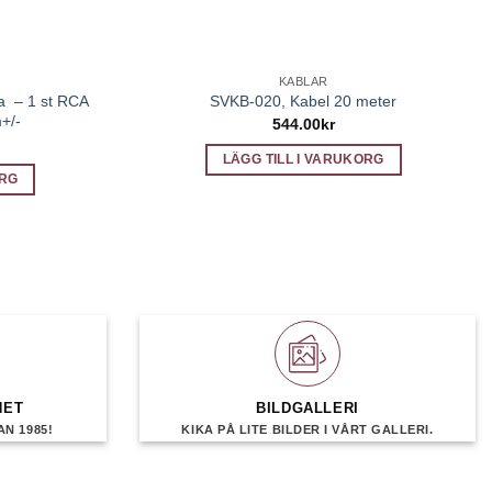
KABLAR
a – 1 st RCA
SVKB-020, Kabel 20 meter
+/-
544.00
kr
LÄGG TILL I VARUKORG
ORG
HET
BILDGALLERI
N 1985!
KIKA PÅ LITE BILDER I VÅRT GALLERI.