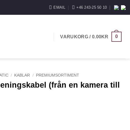
EMAIL
+46 243-25 50 10
0
VARUKORG /
0.00
KR
ATIC
/
KABLAR
/
PREMIUMSORTIMENT
eningskabel (från en kamera till
ån en kamera till två monitorer) mängd