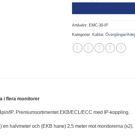
Artikelnr:
EMC-30-IP
Kategorier:
Kablar
,
Övergångar/Adep
i flera monitorer
4pin/IP. Premiumsortimentet EKB/ECL/ECC med IP-koppling.
 en halvmeter och (EKB hane) 2,5 meter mot monitorerna (x2).