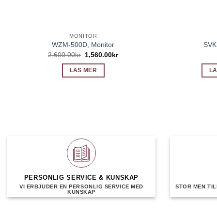
MONITOR
WZM-500D, Monitor
SVK
Det
Det
2,600.00
kr
1,560.00
kr
ursprungliga
nuvarande
priset
priset
LÄS MER
LÄ
var:
är:
2,600.00kr.
1,560.00kr.
PERSONLIG SERVICE & KUNSKAP
VI ERBJUDER EN PERSONLIG SERVICE MED
STOR MEN TIL
KUNSKAP