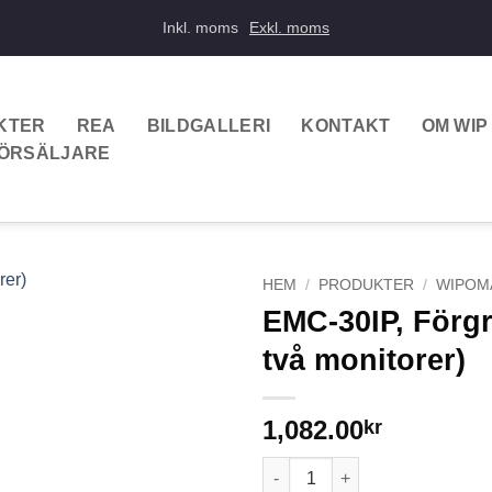
Inkl. moms
Exkl. moms
KTER
REA
BILDGALLERI
KONTAKT
OM WIP
FÖRSÄLJARE
HEM
/
PRODUKTER
/
WIPOM
EMC-30IP, Förgr
två monitorer)
1,082.00
kr
EMC-30IP, Förgreningskabel (fr