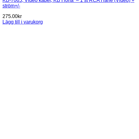
KB-7065, Video kabel, KB Hona – 1 st RCA Hane (Video) +
ström+/-
275.00
kr
Lägg till i varukorg