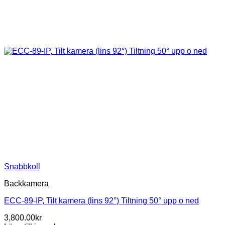
Snabbkoll
Backkamera
ECC-89-IP, Tilt kamera (lins 92°) Tiltning 50° upp o ned
3,800.00
kr