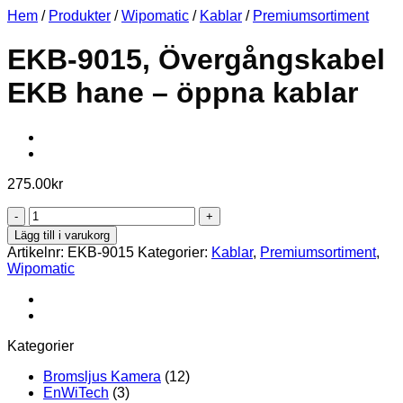
Hem
/
Produkter
/
Wipomatic
/
Kablar
/
Premiumsortiment
EKB-9015, Övergångskabel
EKB hane – öppna kablar
275.00
kr
EKB-
9015,
Lägg till i varukorg
Övergångskabel
Artikelnr:
EKB-9015
Kategorier:
Kablar
,
Premiumsortiment
,
EKB
Wipomatic
hane
-
öppna
kablar
mängd
Kategorier
Bromsljus Kamera
(12)
EnWiTech
(3)