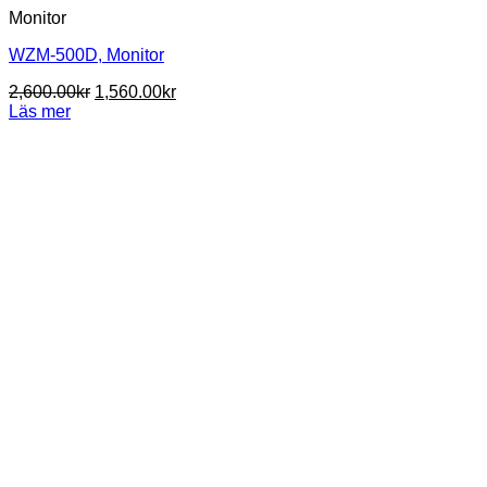
Monitor
WZM-500D, Monitor
Det
Det
2,600.00
kr
1,560.00
kr
ursprungliga
nuvarande
Läs mer
priset
priset
var:
är:
2,600.00kr.
1,560.00kr.