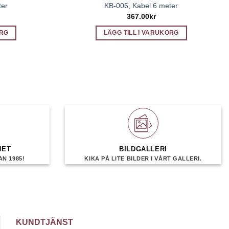
ter
KB-006, Kabel 6 meter
367.00
kr
ORG
LÄGG TILL I VARUKORG
HET
BILDGALLERI
N 1985!
KIKA PÅ LITE BILDER I VÅRT GALLERI.
KUNDTJÄNST