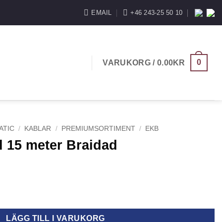
EMAIL
+46 243-25 50 10
0
VARUKORG /
0.00
KR
ATIC
/
KABLAR
/
PREMIUMSORTIMENT
/
EKB
 15 meter Braidad
idad mängd
LÄGG TILL I VARUKORG