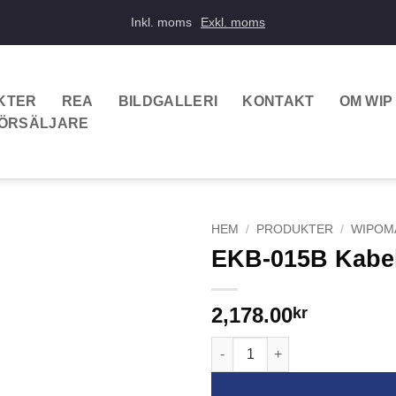
Inkl. moms
Exkl. moms
KTER
REA
BILDGALLERI
KONTAKT
OM WIP
FÖRSÄLJARE
HEM
/
PRODUKTER
/
WIPOM
EKB-015B Kabel
2,178.00
kr
EKB-015B Kabel 15 meter Bra